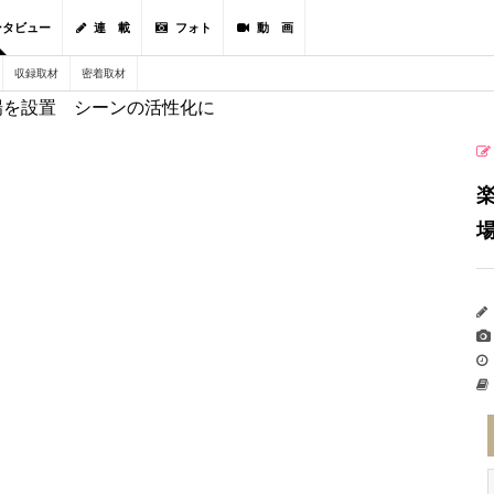
ンタビュー
連 載
フォト
動 画
収録取材
密着取材