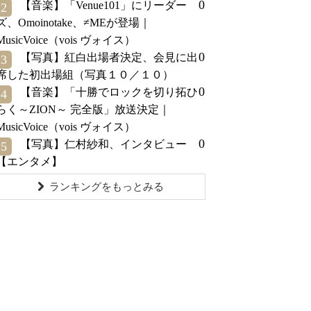
0
【音楽】「Venue101」にリーダー
2
ズ、Omoinotake、≠MEが登場｜
MusicVoice（vois ヴォイス）
0
【写真】紅白出場者決定、会見に出
3
席した初出場組（写真１０／１０）
0
【音楽】「十勝でロックを切り拓ひ
4
らく～ZION～ 完全版」放送決定｜
MusicVoice（vois ヴォイス）
0
【写真】仁村紗和、インタビュー
5
【エンタメ】
ランキングをもっとみる