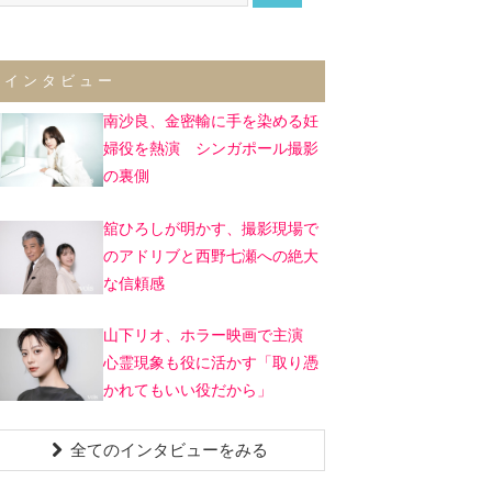
インタビュー
南沙良、金密輸に手を染める妊
婦役を熱演 シンガポール撮影
の裏側
舘ひろしが明かす、撮影現場で
のアドリブと西野七瀬への絶大
な信頼感
山下リオ、ホラー映画で主演
心霊現象も役に活かす「取り憑
かれてもいい役だから」
全てのインタビューをみる