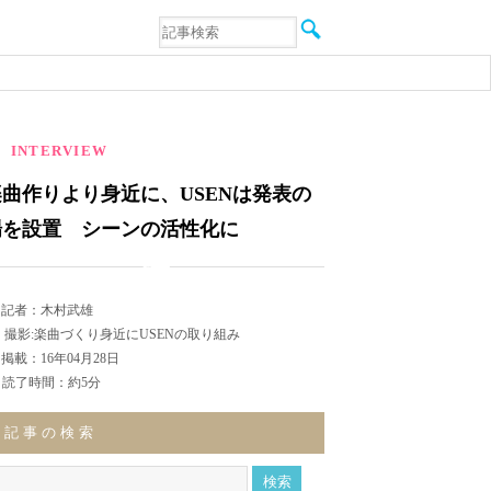
音楽
エンタメ
インタビュー
動画
連載
INTERVIEW
フォト
楽曲作りより身近に、USENは発表の
場を設置 シーンの活性化に
記者：木村武雄
撮影:楽曲づくり身近にUSENの取り組み
掲載：16年04月28日
読了時間：約5分
記事の検索