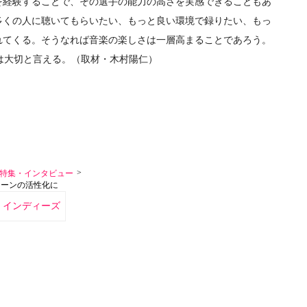
経験することで、その選手の能力の高さを実感できることもあ
多くの人に聴いてもらいたい、もっと良い環境で録りたい、もっ
れてくる。そうなれば音楽の楽しさは一層高まることであろう。
役割は大切と言える。（取材・木村陽仁）
>
特集・インタビュー
シーンの活性化に
インディーズ