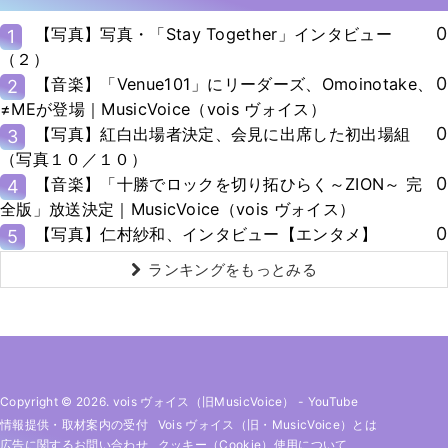
0
【写真】写真・「Stay Together」インタビュー
1
（２）
0
【音楽】「Venue101」にリーダーズ、Omoinotake、
2
≠MEが登場｜MusicVoice（vois ヴォイス）
0
【写真】紅白出場者決定、会見に出席した初出場組
3
（写真１０／１０）
0
【音楽】「十勝でロックを切り拓ひらく～ZION～ 完
4
全版」放送決定｜MusicVoice（vois ヴォイス）
0
【写真】仁村紗和、インタビュー【エンタメ】
5
ランキングをもっとみる
Copyright © 2026. vois ヴォイス（旧MusicVoice）
-
YouTube
情報提供・取材案内の受付
Vois ヴォイス（旧・MusicVoice）とは
広告に関するお問い合わせ
クッキー（cookie）使用について