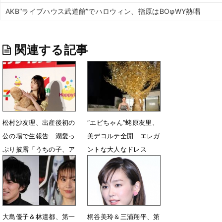
AKB“ライブハウス武道館”でハロウィン、指原はBOφWY熱唱
関連する記事
松村沙友理、出産後初の
“エビちゃん”蛯原友里、
公の場で生報告 溺愛っ
美デコルテ全開 エレガ
ぷり披露「うちの子、ア
ントな大人なドレス
イドルの素質がある」
11月28日 09時38分
3月12日 12時40分
大島優子＆林遣都、第一
桐谷美玲＆三浦翔平、第