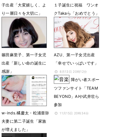
子出産「大変嬉しく、よ
１子誕生に祝福 ワンオ
り一層日々を大切に」
クTakaら「おめでとう」
1月5日 22時23分
7月7日 08時43分
篠田麻里子、第一子女児
AZU、第一子女児出産
出産「新しい命の誕生に
「幸せでいっぱいです」
感謝」
8月13日 20時12分
障がい者スポー
4月1日 17時30分
ツファンサイト「TEAM
BEYOND」AIや武井壮ら
参加
w-inds.橘慶太・松浦亜弥
11月15日 20時34分
夫妻に第二子誕生「家族
が増えました」