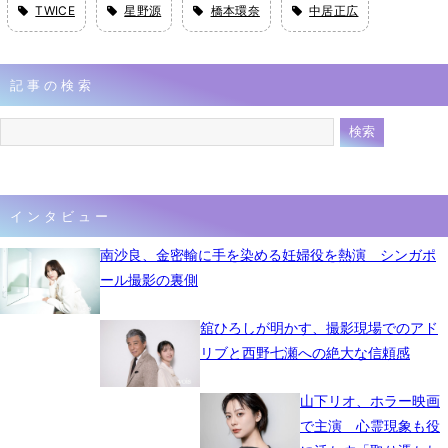
TWICE
星野源
橋本環奈
中居正広
記事の検索
インタビュー
南沙良、金密輸に手を染める妊婦役を熱演 シンガポ
ール撮影の裏側
舘ひろしが明かす、撮影現場でのアド
リブと西野七瀬への絶大な信頼感
山下リオ、ホラー映画
で主演 心霊現象も役