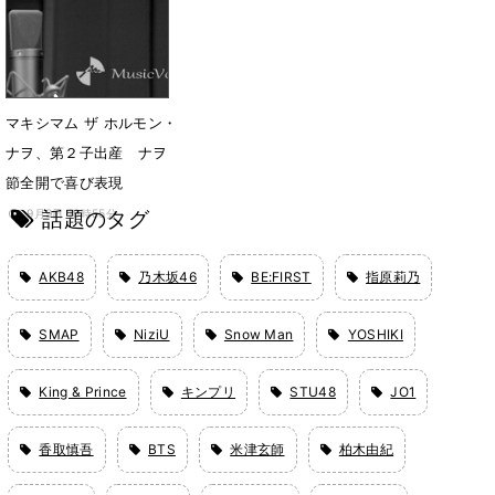
8月1日 07時28分
マキシマム ザ ホルモン・
ナヲ、第２子出産 ナヲ
節全開で喜び表現
話題のタグ
9月9日 19時55分
AKB48
乃木坂46
BE:FIRST
指原莉乃
SMAP
NiziU
Snow Man
YOSHIKI
King & Prince
キンプリ
STU48
JO1
香取慎吾
BTS
米津玄師
柏木由紀