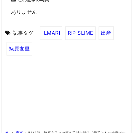
ありません
記事タグ
ILMARI
RIP SLIME
出産
蛯原友里
>
音楽
>
ILMARI、蛯原友里との第１子誕生報告「母子ともに健康です」