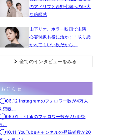
のアドリブと西野七瀬への絶大
な信頼感
山下リオ、ホラー映画で主演
心霊現象も役に活かす「取り憑
かれてもいい役だから」
全てのインタビューをみる
お知らせ
◯06.12 Instagramのフォロワー数が4万人
を突破。
◯06.01 TikTokのフォロワー数が2万を突
破。
◯10.11 YouTubeチャンネルの登録者数が20
万人を達成！