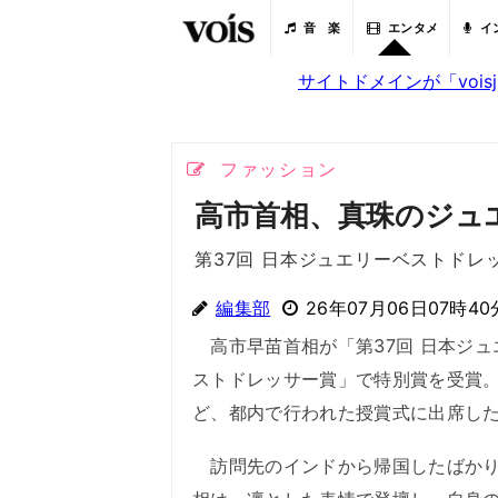
音 楽
エンタメ
イ
サイトドメインが「voi
ファッション
高市首相、真珠のジュ
第37回 日本ジュエリーベストドレ
編集部
26年07月06日07時40
高市早苗首相が「第37回 日本ジュ
ストドレッサー賞」で特別賞を受賞
ど、都内で行われた授賞式に出席し
訪問先のインドから帰国したばかり