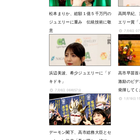
松本まりか、総額１億５千万円の
高岡早紀、
ジュエリーに重み 伝統技術に敬
エリー賞「
意
7月6日 0
7月6日 07時36分
浜辺美波、希少ジュエリーに「ド
高市早苗首
キドキ」
激励のビデ
発揮して
7月6日 06時57分
1月19日 1
デーモン閣下、高市総務大臣とセ