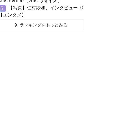
MusicVoice（vois ヴォイス）
0
【写真】仁村紗和、インタビュー
5
【エンタメ】
ランキングをもっとみる