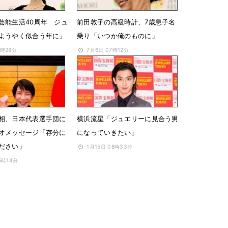
芸能生活40周年 ジュ
前田敦子の高級時計、7歳息子名
ようやく似合う年に」
乗り「いつか俺のものに」
7時28分
7月6日 07時12分
相、日本代表選手団に
横浜流星「ジュエリーに見合う男
オメッセージ「存分に
になっていきたい」
ください」
1月15日 08時33分
5時14分