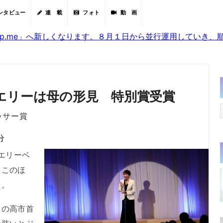
ンタビュー
連 載
フォト
動 画
sjp.me」へ新しくなります。８月１日から並行運用していき
エリーは母の形見 特別賞受賞
ッサー賞
分
エリーベ
。このほ
た。
の高市首