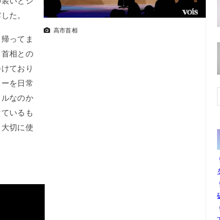
の装いとジ
露した。
高市首相
帰ってま
ィ首相との
つけており
リーを日常
イルなのか
けているも
。大切に使