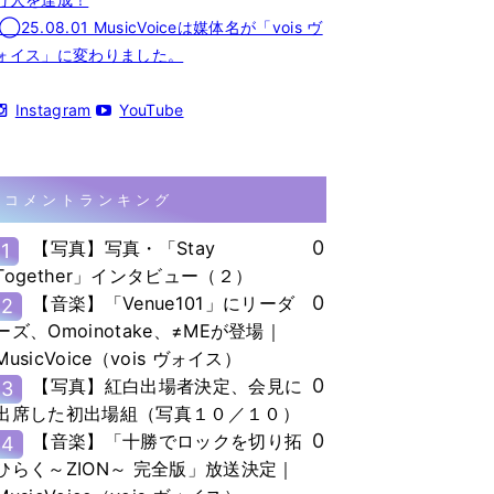
◯25.08.01 MusicVoiceは媒体名が「vois ヴ
ォイス」に変わりました。
Instagram
YouTube
コメントランキング
0
【写真】写真・「Stay
1
Together」インタビュー（２）
0
【音楽】「Venue101」にリーダ
2
ーズ、Omoinotake、≠MEが登場｜
MusicVoice（vois ヴォイス）
0
【写真】紅白出場者決定、会見に
3
出席した初出場組（写真１０／１０）
0
【音楽】「十勝でロックを切り拓
4
ひらく～ZION～ 完全版」放送決定｜