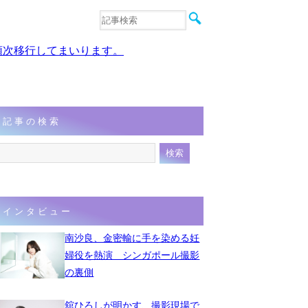
音楽
エンタメ
、順次移行してまいります。
インタビュー
動画
連載
フォト
記事の検索
インタビュー
南沙良、金密輸に手を染める妊
婦役を熱演 シンガポール撮影
の裏側
舘ひろしが明かす、撮影現場で