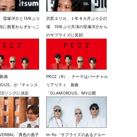
、窪塚洋介と15年ぶり
沢尻エリカ、１年８カ月ぶり公の
当に相変わらずかっこ
場 15年ぶり共演の窪塚洋介から
のサプライズに笑顔
 09時21分
10月10日 16時54分
）新曲
PKCZ（R）、テーマはバーチャル
ROUS」が『チャンス
リアリティ 新曲
EDソングに決定
「GLAMOROUS」MV公開
5時58分
3月10日 23時00分
ERBAL「異色の面子
m-flo「サプライズのあるグルー