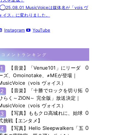
◯25.08.01 MusicVoiceは媒体名が「vois ヴ
ォイス」に変わりました。
Instagram
YouTube
コメントランキング
0
【音楽】「Venue101」にリーダ
1
ーズ、Omoinotake、≠MEが登場｜
MusicVoice（vois ヴォイス）
0
【音楽】「十勝でロックを切り拓
2
ひらく～ZION～ 完全版」放送決定｜
MusicVoice（vois ヴォイス）
0
【写真】ももクロ高城れに、始球
3
式挑戦【エンタメ】
0
【写真】Hello Sleepwalkers「五
4