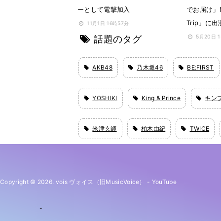
ーとして電撃加入
でお届け」Net
Trip」に
11月1日 16時57分
話題のタグ
5月20日 
AKB48
乃木坂46
BE:FIRST
YOSHIKI
King & Prince
キン
米津玄師
柏木由紀
TWICE
Copyright © 2026. vois ヴォイス（旧MusicVoice）
-
YouTube
-