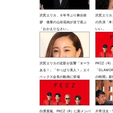
沢尻エリカ、６年半ぶり舞台挨
沢尻エリカ
拶 後輩の山谷花純が涙で喜ぶ
の共演「本
「おかえりなさい」
いい」
3月6日 13時34分
10月15日
沢尻エリカの近影が反響「オーラ
PKCZ（R
ある！」「やっぱり美人！」エイ
「GLAMO
ベックス会長の動画に登場
の時間』新
8月22日 07時41分
4月8日 1
白濱亜嵐、PKCZ（R）に新メンバ
片寄涼太・V