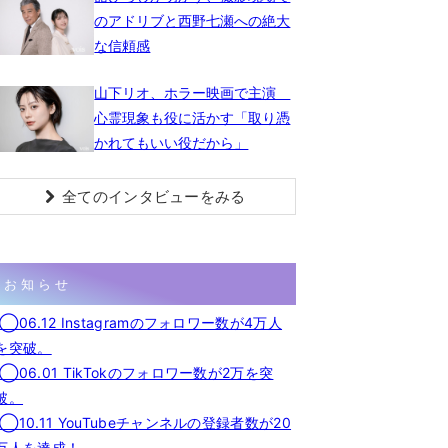
のアドリブと西野七瀬への絶大
な信頼感
山下リオ、ホラー映画で主演
心霊現象も役に活かす「取り憑
かれてもいい役だから」
全てのインタビューをみる
お知らせ
◯06.12 Instagramのフォロワー数が4万人
を突破。
◯06.01 TikTokのフォロワー数が2万を突
破。
◯10.11 YouTubeチャンネルの登録者数が20
万人を達成！