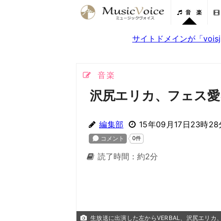
音 楽
サイトドメインが「voi
音楽
沢尻エリカ、フェス愛
編集部
15年09月17日23時28
読了時間：約2分
生放送に出演した左からVERBAL、沢尻エリカ