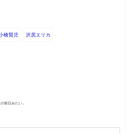
小橋賢児
沢尻エリカ
足の前日みたい」
）