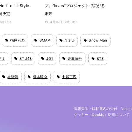
flix「J-Style
プ」”loves”プロジェクトで広がる
出演決定
未来
15時57分
4月14日 12時00分
指原莉乃
SMAP
NiziU
Snow Man
プリ
STU48
JO1
香取慎吾
BTS
星野源
橋本環奈
中居正広
情報提供・取材案内の受付
Vois
クッキー（cookie）使用について