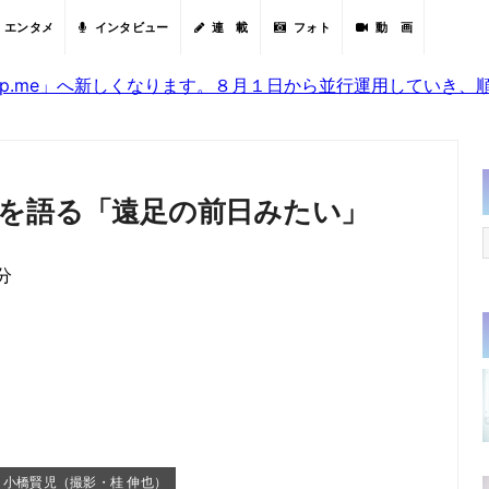
エンタメ
インタビュー
連 載
フォト
動 画
sjp.me」へ新しくなります。８月１日から並行運用していき
を語る「遠足の前日みたい」
分
、小橋賢児（撮影・桂 伸也）