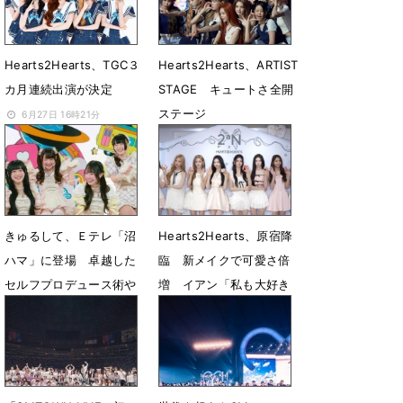
Hearts2Hearts、TGC３
Hearts2Hearts、ARTIST
カ月連続出演が決定
STAGE キュートさ全開
ステージ
6月27日 16時21分
5月13日 14時01分
きゅるして、Ｅテレ「沼
Hearts2Hearts、原宿降
ハマ」に登場 卓越した
臨 新メイクで可愛さ倍
セルフプロデュース術や
増 イアン「私も大好き
素顔に迫る
な商品」
5月2日 21時00分
4月9日 12時34分