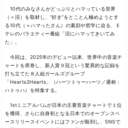
10代のみなさんがどっぷりとハマっている世界
（＝沼）を取材し、“好き”をとことん極めようとす
る10代（＝ハマったさん）の素顔や哲学に迫る、Ｅ
テレのバラエティー番組「沼にハマってきいてみ
た」。
今回は、2025年のデビュー以来、世界中の音楽チ
ャートを席巻し、新人賞９冠という驚異的な記録を
打ち立てた８人組ガールズグループ
「Hearts2Hearts」（ハーツトゥーハーツ／通称：
ハトゥハ）を特集する。
1stミニアルバムが日本の主要音楽チャートで１位
を獲得、さらに自身初となる日本でのオープンスペ
ースリリースイベントにはファンが殺到し、SNSで