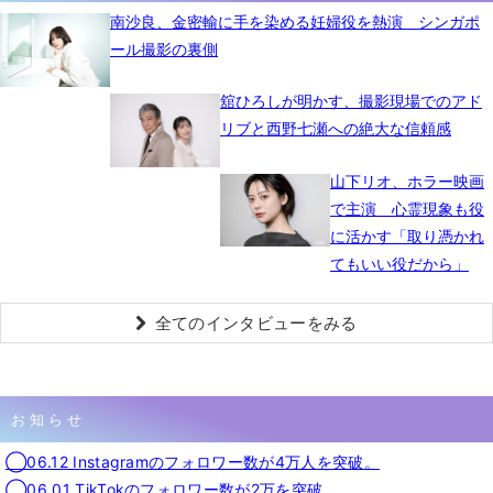
南沙良、金密輸に手を染める妊婦役を熱演 シンガポ
ール撮影の裏側
舘ひろしが明かす、撮影現場でのアド
リブと西野七瀬への絶大な信頼感
山下リオ、ホラー映画
で主演 心霊現象も役
に活かす「取り憑かれ
てもいい役だから」
全てのインタビューをみる
お知らせ
◯06.12 Instagramのフォロワー数が4万人を突破。
◯06.01 TikTokのフォロワー数が2万を突破。