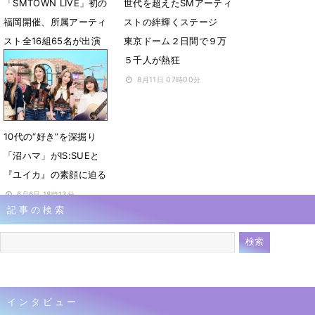
「SMTOWN LIVE」初の
世代を超えたSMアーティ
福岡開催、所属アーティ
ストの絆輝くステージ
スト全16組65名が出演
東京ドーム２日間で９万
2日間で約7万人が熱狂
５千人が熱狂
2月2日 07時00分
8月11日 07時00分
10代の“好き”を深掘り
「沼ハマ」がIS:SUEと
『ユイカ』の素顔に迫る
6月6日 18時13分
記事の検索
インタビュー