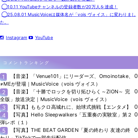
◯10.11 YouTubeチャンネルの登録者数が20万人を達成！
◯25.08.01 MusicVoiceは媒体名が「vois ヴォイス」に変わりまし
た。
Instagram
YouTube
コメントランキング
0
【音楽】「Venue101」にリーダーズ、Omoinotake、
1
≠MEが登場｜MusicVoice（vois ヴォイス）
0
【音楽】「十勝でロックを切り拓ひらく～ZION～ 完
2
全版」放送決定｜MusicVoice（vois ヴォイス）
0
【写真】ももクロ高城れに、始球式挑戦【エンタメ】
3
0
【写真】Hello Sleepwalkers「五重奏の実験室」第２
4
弾レポ（１）
0
【写真】THE BEAT GARDEN「夏の終わり 友達の終
5
わり」TikTokで一部先行配信