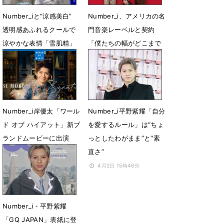
Number_iと“涼感美白”
Number_i、アメリカの名
透明感あふれるクールで
門音楽レーベルと契約
涼やかな表情「雪肌精」
「僕たちの幅がどこまで
新CMが公開
広がるのか楽しみ」
6月23日 13時16分
5月18日 10時53分
Number_i岸優太「ワール
Number_i平野紫耀「自分
ド オブ ハイアット」新ブ
を愛するルール」は“ちょ
ランドムービーに出演
っとしたわがまま”と“素
バーテンダーやホテルマ
直さ”
ン役に挑戦
4月2日 15時46分
4月14日 06時00分
Number_i・平野紫耀
「GQ JAPAN」表紙に登