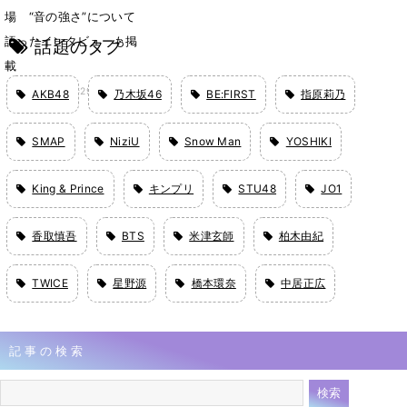
場 “音の強さ”について
語ったインタビューも掲
話題のタグ
載
1月22日 17時29分
AKB48
乃木坂46
BE:FIRST
指原莉乃
SMAP
NiziU
Snow Man
YOSHIKI
King & Prince
キンプリ
STU48
JO1
香取慎吾
BTS
米津玄師
柏木由紀
TWICE
星野源
橋本環奈
中居正広
記事の検索