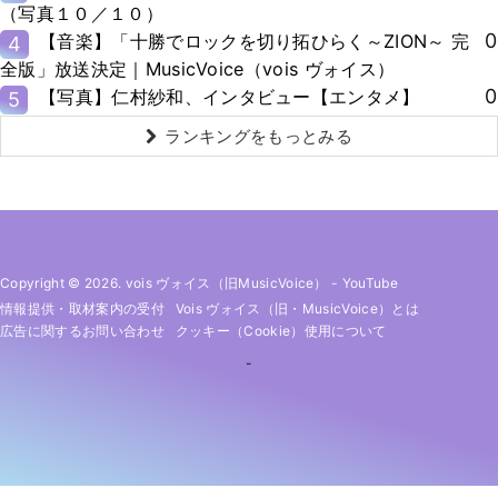
（写真１０／１０）
0
【音楽】「十勝でロックを切り拓ひらく～ZION～ 完
4
全版」放送決定｜MusicVoice（vois ヴォイス）
0
【写真】仁村紗和、インタビュー【エンタメ】
5
ランキングをもっとみる
Copyright © 2026. vois ヴォイス（旧MusicVoice）
-
YouTube
情報提供・取材案内の受付
Vois ヴォイス（旧・MusicVoice）とは
広告に関するお問い合わせ
クッキー（cookie）使用について
-