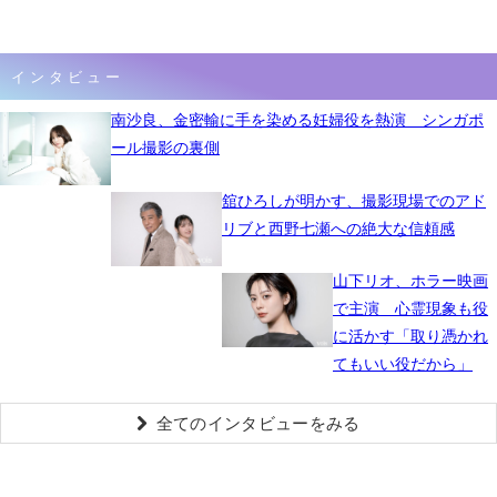
インタビュー
南沙良、金密輸に手を染める妊婦役を熱演 シンガポ
ール撮影の裏側
舘ひろしが明かす、撮影現場でのアド
リブと西野七瀬への絶大な信頼感
山下リオ、ホラー映画
で主演 心霊現象も役
に活かす「取り憑かれ
てもいい役だから」
全てのインタビューをみる