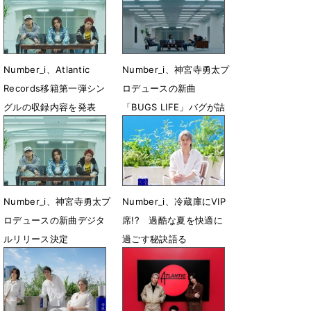
Number_i、Atlantic
Number_i、神宮寺勇太プ
Records移籍第一弾シン
ロデュースの新曲
グルの収録内容を発表
「BUGS LIFE」バグが詰
まったMV公開
7月22日 21時15分
7月13日 08時00分
Number_i、神宮寺勇太プ
Number_i、冷蔵庫にVIP
ロデュースの新曲デジタ
席!? 過酷な夏を快適に
ルリリース決定
過ごす秘訣語る
7月5日 22時44分
6月23日 16時00分