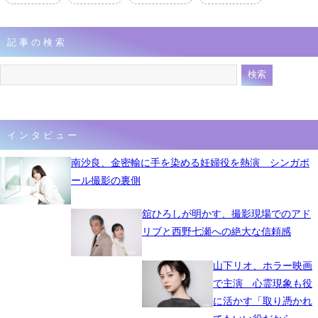
記事の検索
インタビュー
南沙良、金密輸に手を染める妊婦役を熱演 シンガポ
ール撮影の裏側
舘ひろしが明かす、撮影現場でのアド
リブと西野七瀬への絶大な信頼感
山下リオ、ホラー映画
で主演 心霊現象も役
に活かす「取り憑かれ