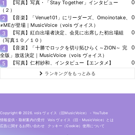
0
【写真】写真・「Stay Together」インタビュー
1
（２）
0
【音楽】「Venue101」にリーダーズ、Omoinotake、
2
≠MEが登場｜MusicVoice（vois ヴォイス）
0
【写真】紅白出場者決定、会見に出席した初出場組
3
（写真１０／１０）
0
【音楽】「十勝でロックを切り拓ひらく～ZION～ 完
4
全版」放送決定｜MusicVoice（vois ヴォイス）
0
【写真】仁村紗和、インタビュー【エンタメ】
5
ランキングをもっとみる
Copyright © 2026. vois ヴォイス（旧MusicVoice）
-
YouTube
情報提供・取材案内の受付
Vois ヴォイス（旧・MusicVoice）とは
広告に関するお問い合わせ
クッキー（cookie）使用について
-