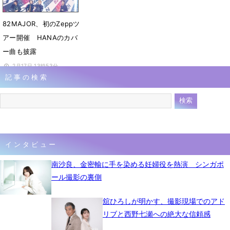
82MAJOR、初のZeppツ
アー開催 HANAのカバ
ー曲も披露
2月17日 13時53分
記事の検索
インタビュー
南沙良、金密輸に手を染める妊婦役を熱演 シンガポ
ール撮影の裏側
舘ひろしが明かす、撮影現場でのアド
リブと西野七瀬への絶大な信頼感