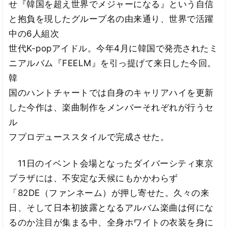
せ『韓国を超え世界でメジャーになる』という自信
と抱負を現したグループ名の由来通り、世界で活躍
中の6人組次
世代K-popアイドル。今年4月に韓国で発売されたミ
ニアルバム『FEELM』を引っ提げて来日した今回。
韓
国のハントチャートでは自身のキャリアハイを更新
した今作は、楽曲制作をメンバーそれぞれが行うセ
ル
フプロデューススタイルで完成させた。
11日のイベント会場となったダイバーシティ東京
プラザには、不安定な天候にもかかわらず
「82DE（ファンネーム）が押し寄せた。久々の来
日、そして日本初披露となるアルバム楽曲は何にな
るのか注目が集まる中、全身ホワイトの衣装を身に