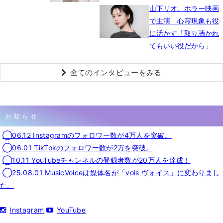
山下リオ、ホラー映画
で主演 心霊現象も役
に活かす「取り憑かれ
てもいい役だから」
全てのインタビューをみる
お知らせ
◯06.12 Instagramのフォロワー数が4万人を突破。
◯06.01 TikTokのフォロワー数が2万を突破。
◯10.11 YouTubeチャンネルの登録者数が20万人を達成！
◯25.08.01 MusicVoiceは媒体名が「vois ヴォイス」に変わりまし
た。
Instagram
YouTube