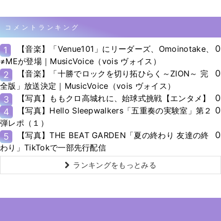
コメントランキング
0
【音楽】「Venue101」にリーダーズ、Omoinotake、
1
≠MEが登場｜MusicVoice（vois ヴォイス）
0
【音楽】「十勝でロックを切り拓ひらく～ZION～ 完
2
全版」放送決定｜MusicVoice（vois ヴォイス）
0
【写真】ももクロ高城れに、始球式挑戦【エンタメ】
3
0
【写真】Hello Sleepwalkers「五重奏の実験室」第２
4
弾レポ（１）
0
【写真】THE BEAT GARDEN「夏の終わり 友達の終
5
わり」TikTokで一部先行配信
ランキングをもっとみる