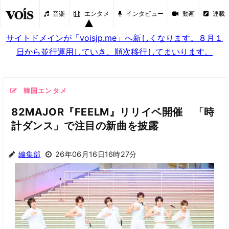
音楽
エンタメ
インタビュー
動画
連載
サイトドメインが「voisjp.me」へ新しくなります。８月１
日から並行運用していき、順次移行してまいります。
韓国エンタメ
82MAJOR『FEELM』リリイベ開催 「時
計ダンス」で注目の新曲を披露
編集部
26年06月16日16時27分