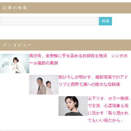
記事の検索
インタビュー
南沙良、金密輸に手を染める妊婦役を熱演 シンガポ
ール撮影の裏側
舘ひろしが明かす、撮影現場でのアド
リブと西野七瀬への絶大な信頼感
山下リオ、ホラー映画
で主演 心霊現象も役
に活かす「取り憑かれ
てもいい役だから」