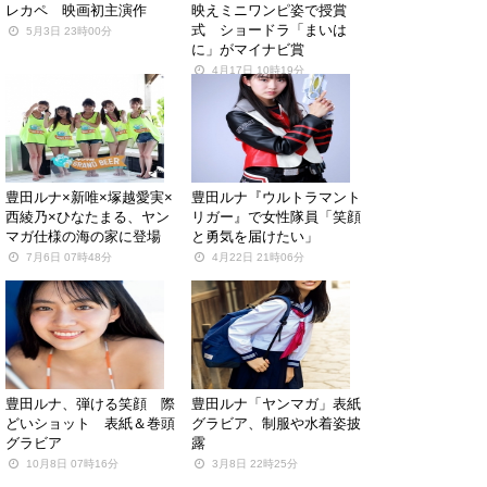
レカペ 映画初主演作
映えミニワンピ姿で授賞
式 ショードラ「まいは
5月3日 23時00分
に」がマイナビ賞
4月17日 10時19分
豊田ルナ×新唯×塚越愛実×
豊田ルナ『ウルトラマント
西綾乃×ひなたまる、ヤン
リガー』で女性隊員「笑顔
マガ仕様の海の家に登場
と勇気を届けたい」
7月6日 07時48分
4月22日 21時06分
豊田ルナ、弾ける笑顔 際
豊田ルナ「ヤンマガ」表紙
どいショット 表紙＆巻頭
グラビア、制服や水着姿披
グラビア
露
10月8日 07時16分
3月8日 22時25分