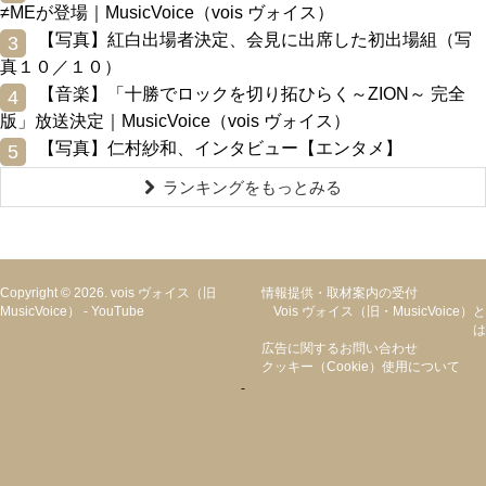
≠MEが登場｜MusicVoice（vois ヴォイス）
0
【写真】紅白出場者決定、会見に出席した初出場組（写
3
真１０／１０）
0
【音楽】「十勝でロックを切り拓ひらく～ZION～ 完全
4
版」放送決定｜MusicVoice（vois ヴォイス）
0
【写真】仁村紗和、インタビュー【エンタメ】
5
ランキングをもっとみる
Copyright © 2026. vois ヴォイス（旧
情報提供・取材案内の受付
MusicVoice）
-
YouTube
Vois ヴォイス（旧・MusicVoice）と
は
広告に関するお問い合わせ
クッキー（cookie）使用について
-