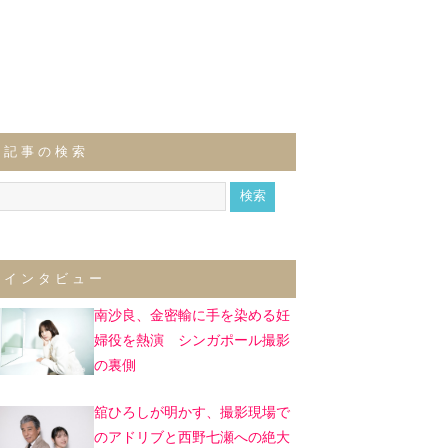
記事の検索
インタビュー
南沙良、金密輸に手を染める妊
婦役を熱演 シンガポール撮影
の裏側
舘ひろしが明かす、撮影現場で
のアドリブと西野七瀬への絶大