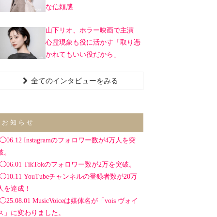
な信頼感
山下リオ、ホラー映画で主演
心霊現象も役に活かす「取り憑
かれてもいい役だから」
全てのインタビューをみる
お知らせ
◯06.12 Instagramのフォロワー数が4万人を突
破。
◯06.01 TikTokのフォロワー数が2万を突破。
◯10.11 YouTubeチャンネルの登録者数が20万
人を達成！
◯25.08.01 MusicVoiceは媒体名が「vois ヴォイ
ス」に変わりました。