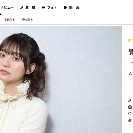
ンタビュー
連 載
フォト
動 画
収録取材
密着取材
「
ら