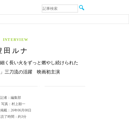
音楽
エンタメ
インタビュー
動画
連載
INTERVIEW
フォト
豊田ルナ
細く長い火をずっと燃やし続けられた
」三刀流の活躍 映画初主演
記者：編集部
写真：村上順一
掲載：26年06月08日
読了時間：約3分