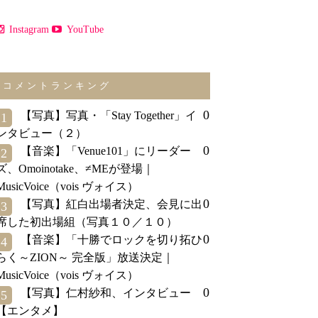
Instagram
YouTube
コメントランキング
0
【写真】写真・「Stay Together」イ
1
ンタビュー（２）
0
【音楽】「Venue101」にリーダー
2
ズ、Omoinotake、≠MEが登場｜
MusicVoice（vois ヴォイス）
0
【写真】紅白出場者決定、会見に出
3
席した初出場組（写真１０／１０）
0
【音楽】「十勝でロックを切り拓ひ
4
らく～ZION～ 完全版」放送決定｜
MusicVoice（vois ヴォイス）
0
【写真】仁村紗和、インタビュー
5
【エンタメ】