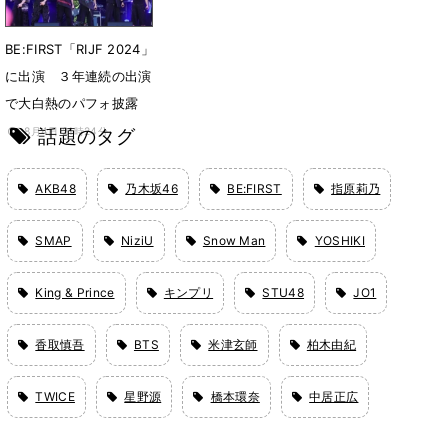
BE:FIRST「RIJF 2024」
に出演 ３年連続の出演
で大白熱のパフォ披露
話題のタグ
8月4日 21時24分
AKB48
乃木坂46
BE:FIRST
指原莉乃
SMAP
NiziU
Snow Man
YOSHIKI
King & Prince
キンプリ
STU48
JO1
香取慎吾
BTS
米津玄師
柏木由紀
TWICE
星野源
橋本環奈
中居正広