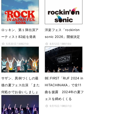
ロッキン、第１弾出演ア
洋楽フェス「rockin’on
ーティスト82組を発表
sonic 2026」開催決定
5月20日 14時21分
8月12日 18時16分
サザン、異例づくしの最
BE:FIRST「RIJF 2024 in
後の夏フェス出演 「また
HITACHINAKA」で全11
何処かでお会いしましょ
曲を披露 2024年の夏フ
う！」
ェスを締めくくる
9月24日 12時55分
9月15日 19時31分