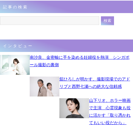
記事の検索
インタビュー
南沙良、金密輸に手を染める妊婦役を熱演 シンガポ
ール撮影の裏側
舘ひろしが明かす、撮影現場でのアド
リブと西野七瀬への絶大な信頼感
山下リオ、ホラー映画
で主演 心霊現象も役
に活かす「取り憑かれ
てもいい役だから」