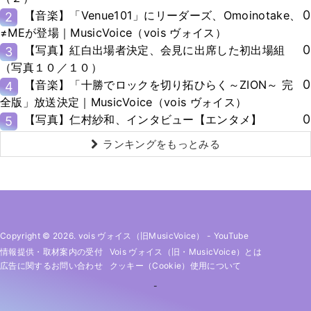
0
【音楽】「Venue101」にリーダーズ、Omoinotake、
2
≠MEが登場｜MusicVoice（vois ヴォイス）
0
【写真】紅白出場者決定、会見に出席した初出場組
3
（写真１０／１０）
0
【音楽】「十勝でロックを切り拓ひらく～ZION～ 完
4
全版」放送決定｜MusicVoice（vois ヴォイス）
0
【写真】仁村紗和、インタビュー【エンタメ】
5
ランキングをもっとみる
Copyright © 2026. vois ヴォイス（旧MusicVoice）
-
YouTube
情報提供・取材案内の受付
Vois ヴォイス（旧・MusicVoice）とは
広告に関するお問い合わせ
クッキー（cookie）使用について
-