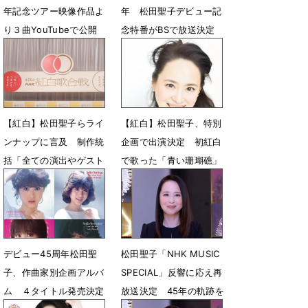
年記念ツアー映像作品よ
年 松田聖子デビュー記
り３曲YouTubeで公開
念特番がBSで放送決定
5月28日 13時04分
3月18日 07時00分
【紅白】松田聖子らライ
【紅白】松田聖子、特別
ンナップに言及 制作統
企画で出演決定 初紅白
括「全ての演出やゲスト
で歌った「青い珊瑚礁」
出揃う」追加出演はなし
披露
12月30日 18時36分
12月28日 22時47分
デビュー45周年松田聖
松田聖子「NHK MUSIC
子、作曲家別企画アルバ
SPECIAL」反響に応え再
ム ４タイトル発売決定
放送決定 45年の軌跡を