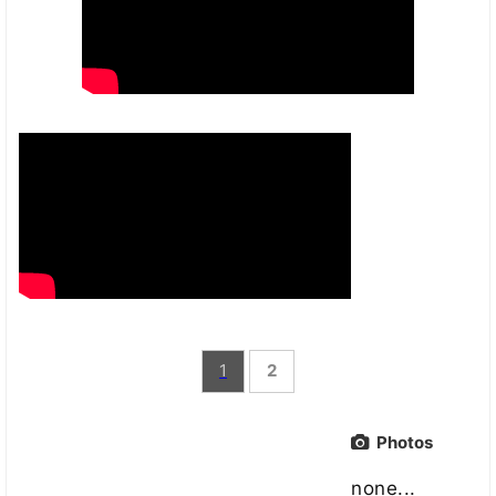
1
2
Photos
none...