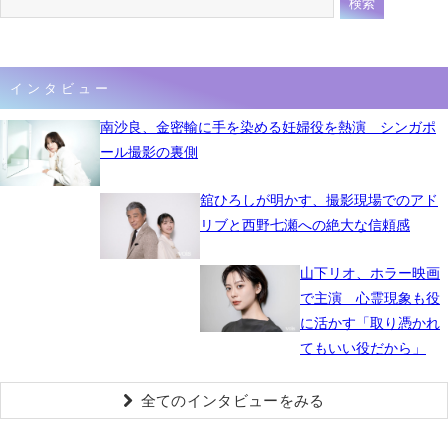
インタビュー
南沙良、金密輸に手を染める妊婦役を熱演 シンガポ
ール撮影の裏側
舘ひろしが明かす、撮影現場でのアド
リブと西野七瀬への絶大な信頼感
山下リオ、ホラー映画
で主演 心霊現象も役
に活かす「取り憑かれ
てもいい役だから」
全てのインタビューをみる