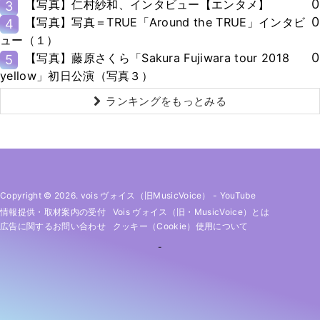
0
【写真】仁村紗和、インタビュー【エンタメ】
3
0
【写真】写真＝TRUE「Around the TRUE」インタビ
4
ュー（１）
0
【写真】藤原さくら「Sakura Fujiwara tour 2018
5
yellow」初日公演（写真３）
ランキングをもっとみる
Copyright © 2026. vois ヴォイス（旧MusicVoice）
-
YouTube
情報提供・取材案内の受付
Vois ヴォイス（旧・MusicVoice）とは
広告に関するお問い合わせ
クッキー（cookie）使用について
-