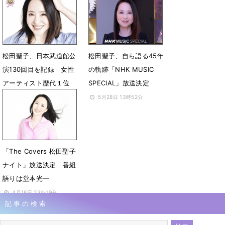
たどる
8月22日 08時00分
8月1日 17時17分
松田聖子、日本武道館公
松田聖子、自ら語る45年
演130回目を記録 女性
の軌跡「NHK MUSIC
アーティスト歴代１位
SPECIAL」放送決定
6月22日 14時05分
5月28日 13時52分
「The Covers 松田聖子
ナイト」放送決定 番組
語りは堂本光一
4月18日 23時19分
記事の検索