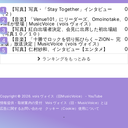
0
【写真】写真・「Stay Together」インタビュー
1
（２）
0
【音楽】「Venue101」にリーダーズ、Omoinotake、
2
≠MEが登場｜MusicVoice（vois ヴォイス）
0
【写真】紅白出場者決定、会見に出席した初出場組
3
（写真１０／１０）
0
【音楽】「十勝でロックを切り拓ひらく～ZION～ 完
4
全版」放送決定｜MusicVoice（vois ヴォイス）
0
【写真】仁村紗和、インタビュー【エンタメ】
5
ランキングをもっとみる
Copyright © 2026. vois ヴォイス（旧MusicVoice）
-
YouTube
情報提供・取材案内の受付
Vois ヴォイス（旧・MusicVoice）とは
広告に関するお問い合わせ
クッキー（cookie）使用について
-