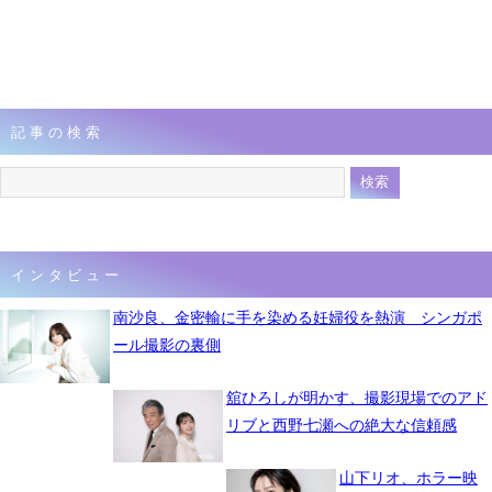
記事の検索
インタビュー
南沙良、金密輸に手を染める妊婦役を熱演 シンガポ
ール撮影の裏側
舘ひろしが明かす、撮影現場でのアド
リブと西野七瀬への絶大な信頼感
山下リオ、ホラー映