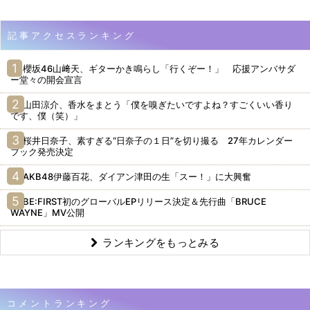
記事アクセスランキング
櫻坂46山﨑天、ギターかき鳴らし「行くぞー！」 応援アンバサダ
ー堂々の開会宣言
山田涼介、香水をまとう「僕を嗅ぎたいですよね？すごくいい香り
です、僕（笑）」
桜井日奈子、素すぎる“日奈子の１日”を切り撮る 27年カレンダー
ブック発売決定
AKB48伊藤百花、ダイアン津田の生「スー！」に大興奮
BE:FIRST初のグローバルEPリリース決定＆先行曲「BRUCE
WAYNE」MV公開
ランキングをもっとみる
コメントランキング