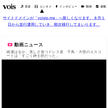
音楽
エンタメ
インタビュー
動画
連載
サイトドメインが「voisjp.me」へ新しくなります。８月１
日から並行運用していき、順次移行してまいります。
動画ニュース
綾瀬はるか、美しさ放つドレス姿 千鳥・大悟のエスコ
ートは「すごく紳士的だった」