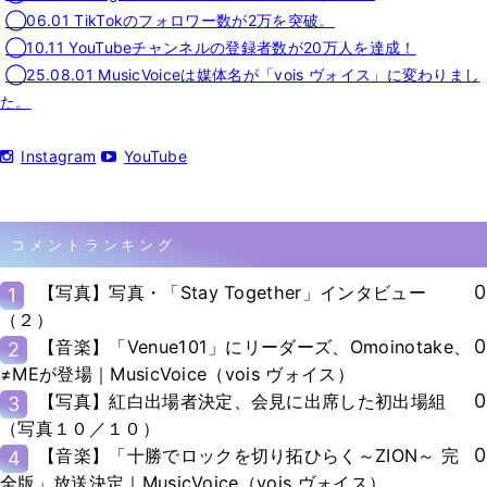
◯06.01 TikTokのフォロワー数が2万を突破。
◯10.11 YouTubeチャンネルの登録者数が20万人を達成！
◯25.08.01 MusicVoiceは媒体名が「vois ヴォイス」に変わりまし
た。
Instagram
YouTube
コメントランキング
0
【写真】写真・「Stay Together」インタビュー
1
（２）
0
【音楽】「Venue101」にリーダーズ、Omoinotake、
2
≠MEが登場｜MusicVoice（vois ヴォイス）
0
【写真】紅白出場者決定、会見に出席した初出場組
3
（写真１０／１０）
0
【音楽】「十勝でロックを切り拓ひらく～ZION～ 完
4
全版」放送決定｜MusicVoice（vois ヴォイス）