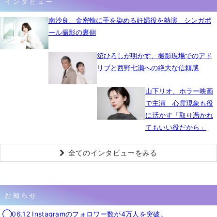
インタビュー
南沙良、金密輸に手を染める妊婦役を熱演 シンガポ
ール撮影の裏側
舘ひろしが明かす、撮影現場でのアド
リブと西野七瀬への絶大な信頼感
山下リオ、ホラー映画
で主演 心霊現象も役
に活かす「取り憑かれ
てもいい役だから」
全てのインタビューをみる
お知らせ
◯06.12 Instagramのフォロワー数が4万人を突破。