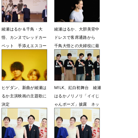
６人を発表
「GOOD DAY」を歌唱
7月15日 13時15分
5月19日 15時00分
綾瀬はるか＆千鳥・大
綾瀬はるか、大胆美背中
悟、カンヌでレッドカー
ドレスで客席通路から
ペット 手添えエスコー
千鳥大悟との夫婦役に最
ト ド緊張も終始笑顔も
初は「ビックリ」
5月18日 08時29分
5月13日 06時43分
ヒゲダン、新曲が綾瀬は
M!LK、紅白初舞台 綾瀬
るか主演映画の主題歌に
はるかノリノリ「イイじ
決定
ゃんポーズ」披露 ネッ
ト「完璧でした」
2月18日 12時00分
12月31日 20時05分