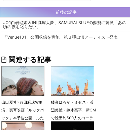
前後の記事
JO1白岩瑠姫＆INI髙塚大夢、SAMURAI BLUEの姿勢に刺激「あの
頃の僕を叱りたい」
「Venue101」公開収録を実施 第３弾出演アーティスト発表
関連する記事
出口夏希×蒔田彩珠W主
綾瀬はるか・ミセス・浜
演、実写映画「ルックバ
辺美波・鈴木亮平、新CM
ック」本予告公開 ふた
で総勢約500人のコーラ
りを取り巻く新キャスト
ス隊・楽器隊とともに