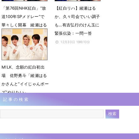
「第76回NHK紅白」“放
【紅白リハ】綾瀬はる
送100年SPメドレー”で
か、久々司会でいい調子
華々しく開幕 綾瀬はる
も…有吉弘行のけん玉に
か「広島パワーでがんば
緊張伝染：一問一答
りましょう！」
12月30日 19時10分
12月31日 19時31分
M!LK、念願の紅白初出
場 佐野勇斗「綾瀬はる
かさんと“イイじゃんポー
ズ”やりたい」
記事の検索
11月14日 17時06分