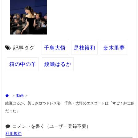
記事タグ
千鳥大悟
是枝裕和
桒木里夢
箱の中の羊
綾瀬はるか
>
動画
>
綾瀬はるか、美しさ放つドレス姿 千鳥・大悟のエスコートは「すごく紳士的
だった」
コメントを書く（ユーザー登録不要）