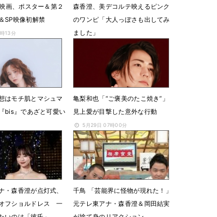
主演映画、ポスター＆第２
森香澄、美デコルテ映えるピンク
＆SP映像初解禁
のワンピ「大人っぽさも出してみ
ました」
2時13分
2月28日 08時50分
想はモチ肌とマシュマ
⻲梨和也「“ご褒美のたこ焼き”」
『bis』であざと可愛い
見上愛が目撃した意外な行動
5月29日 07時00分
08時46分
ナ・森香澄が点灯式、
千鳥 「芸能界に怪物が現れた！」
オフショルドレス 一
元テレ東アナ・森香澄＆岡田結実
たいのは「彼氏」
が捨て身のリアクション