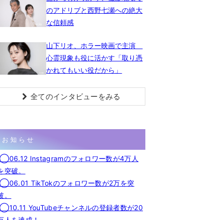
のアドリブと西野七瀬への絶大
な信頼感
山下リオ、ホラー映画で主演
心霊現象も役に活かす「取り憑
かれてもいい役だから」
全てのインタビューをみる
お知らせ
◯06.12 Instagramのフォロワー数が4万人
を突破。
◯06.01 TikTokのフォロワー数が2万を突
破。
◯10.11 YouTubeチャンネルの登録者数が20
万人を達成！