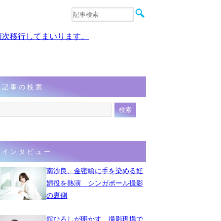
音楽
エンタメ
、順次移行してまいります。
インタビュー
動画
連載
フォト
記事の検索
インタビュー
南沙良、金密輸に手を染める妊
婦役を熱演 シンガポール撮影
の裏側
舘ひろしが明かす、撮影現場で