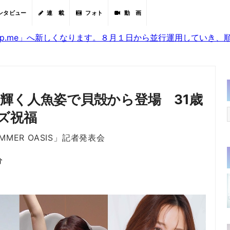
ンタビュー
連 載
フォト
動 画
sjp.me」へ新しくなります。８月１日から並行運用していき
輝く人魚姿で貝殻から登場 31歳
ズ祝福
MMER OASIS」記者発表会
分