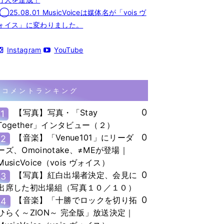
◯25.08.01 MusicVoiceは媒体名が「vois ヴ
ォイス」に変わりました。
Instagram
YouTube
コメントランキング
0
【写真】写真・「Stay
1
Together」インタビュー（２）
0
【音楽】「Venue101」にリーダ
2
ーズ、Omoinotake、≠MEが登場｜
MusicVoice（vois ヴォイス）
0
【写真】紅白出場者決定、会見に
3
出席した初出場組（写真１０／１０）
0
【音楽】「十勝でロックを切り拓
4
ひらく～ZION～ 完全版」放送決定｜