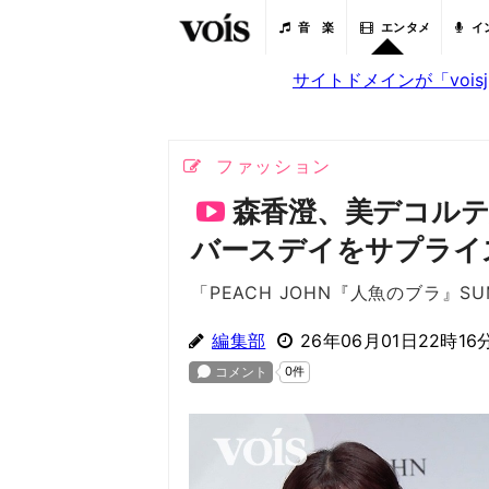
音 楽
エンタメ
イ
サイトドメインが「voi
ファッション
森香澄、美デコルテ
バースデイをサプライ
「PEACH JOHN『人魚のブラ』SU
編集部
26年06月01日22時16