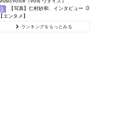
MusicVoice（vois ヴォイス）
0
【写真】仁村紗和、インタビュー
5
【エンタメ】
ランキングをもっとみる