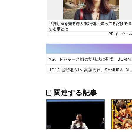
XG、ドジャース戦の始球式に登場 JUR
JO1白岩瑠姫＆INI髙塚大夢、SAMURAI
関連する記事