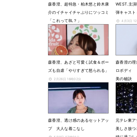
森香澄、超特急・柏木悠と鈴木康
WEST.
介のイチャイチャぶりにツッコミ
弾キャスト
「これってBL？」
4月3日 1
5月3日 07時30分
森香澄、あざと可愛く試食＆ポー
森香澄の理
ズも自虐「やりすぎて怒られる」
ロボディ 
美の秘訣
2月26日 16時02分
2月26日 
森香澄、透け感のあるセットアッ
元テレ東ア
プ 大人な着こなし
美しさ放つ
緒に過ごし