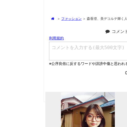
>
ファッション
>
森香澄、美デコルテ輝く人
コメン