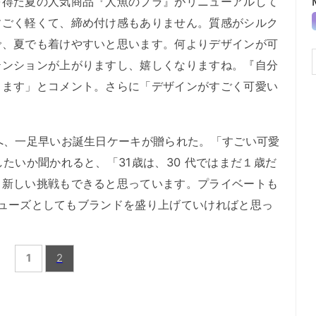
得た夏の人気商品『人魚のブラ』がリニューアルして
すごく軽くて、締め付け感もありません。質感がシルク
で、夏でも着けやすいと思います。何よりデザインが可
テンションが上がりますし、嬉しくなりますね。『自分
します」とコメント。さらに「デザインがすごく可愛い
へ、一足早いお誕生日ケーキが贈られた。「すごい可愛
たいか聞かれると、「31歳は、30 代ではまだ１歳だ
ら新しい挑戦もできると思っています。プライベートも
のミューズとしてもブランドを盛り上げていければと思っ
1
2