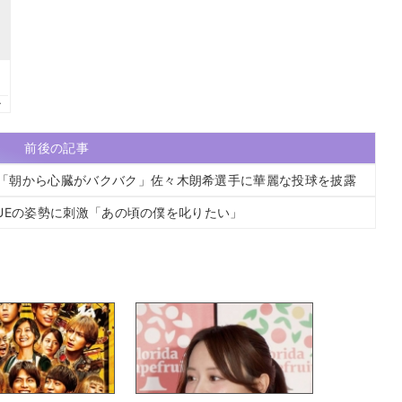
前後の記事
IN「朝から心臓がバクバク」佐々木朗希選手に華麗な投球を披露
 BLUEの姿勢に刺激「あの頃の僕を叱りたい」