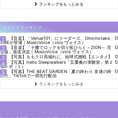
ランキングをもっとみる
コメントランキング
0
【音楽】「Venue101」にリーダーズ、Omoinotake、
1
≠MEが登場｜MusicVoice（vois ヴォイス）
0
【音楽】「十勝でロックを切り拓ひらく～ZION～ 完
2
全版」放送決定｜MusicVoice（vois ヴォイス）
0
【写真】ももクロ高城れに、始球式挑戦【エンタメ】
3
0
【写真】Hello Sleepwalkers「五重奏の実験室」第２
4
弾レポ（１）
0
【写真】THE BEAT GARDEN「夏の終わり 友達の終
5
わり」TikTokで一部先行配信
ランキングをもっとみる