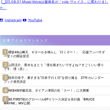
◯25.08.01 MusicVoiceは媒体名が「vois ヴォイス」に変わりまし
た。
Instagram
YouTube
記事アクセスランキング
櫻坂46山﨑天、ギターかき鳴らし「行くぞー！」 応援アンバサダ
ー堂々の開会宣言
山田涼介、香水をまとう「僕を嗅ぎたいですよね？すごくいい香り
です、僕（笑）」
桜井日奈子、素すぎる“日奈子の１日”を切り撮る 27年カレンダー
ブック発売決定
AKB48伊藤百花、ダイアン津田の生「スー！」に大興奮
BE:FIRST初のグローバルEPリリース決定＆先行曲「BRUCE
WAYNE」MV公開