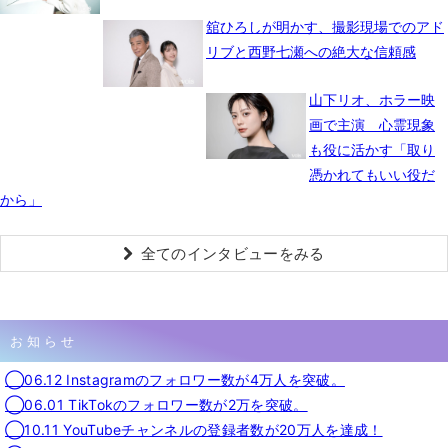
舘ひろしが明かす、撮影現場でのアド
リブと西野七瀬への絶大な信頼感
山下リオ、ホラー映
画で主演 心霊現象
も役に活かす「取り
憑かれてもいい役だ
から」
全てのインタビューをみる
お知らせ
◯06.12 Instagramのフォロワー数が4万人を突破。
◯06.01 TikTokのフォロワー数が2万を突破。
◯10.11 YouTubeチャンネルの登録者数が20万人を達成！