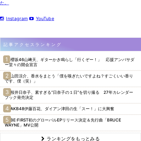
た。
Instagram
YouTube
記事アクセスランキング
櫻坂46山﨑天、ギターかき鳴らし「行くぞー！」 応援アンバサダ
ー堂々の開会宣言
山田涼介、香水をまとう「僕を嗅ぎたいですよね？すごくいい香り
です、僕（笑）」
桜井日奈子、素すぎる“日奈子の１日”を切り撮る 27年カレンダー
ブック発売決定
AKB48伊藤百花、ダイアン津田の生「スー！」に大興奮
BE:FIRST初のグローバルEPリリース決定＆先行曲「BRUCE
WAYNE」MV公開
ランキングをもっとみる