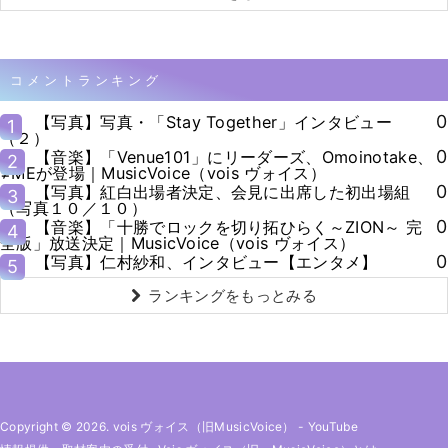
コメントランキング
0
【写真】写真・「Stay Together」インタビュー
1
（２）
0
【音楽】「Venue101」にリーダーズ、Omoinotake、
2
≠MEが登場｜MusicVoice（vois ヴォイス）
0
【写真】紅白出場者決定、会見に出席した初出場組
3
（写真１０／１０）
0
【音楽】「十勝でロックを切り拓ひらく～ZION～ 完
4
全版」放送決定｜MusicVoice（vois ヴォイス）
0
【写真】仁村紗和、インタビュー【エンタメ】
5
ランキングをもっとみる
Copyright © 2026. vois ヴォイス（旧MusicVoice）
-
YouTube