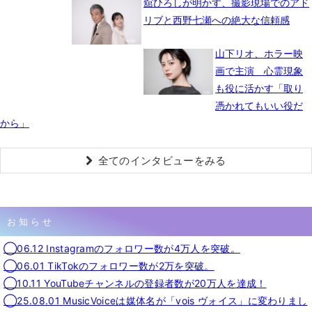
舘ひろしが明かす、撮影現場でのアド
リブと西野七瀬への絶大な信頼感
山下リオ、ホラー映
画で主演 心霊現象
も役に活かす「取り
憑かれてもいい役だ
から」
全てのインタビューをみる
お知らせ
◯06.12 Instagramのフォロワー数が4万人を突破。
◯06.01 TikTokのフォロワー数が2万を突破。
◯10.11 YouTubeチャンネルの登録者数が20万人を達成！
◯25.08.01 MusicVoiceは媒体名が「vois ヴォイス」に変わりまし