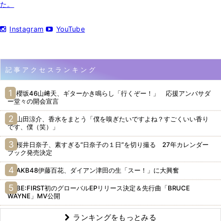
た。
Instagram
YouTube
記事アクセスランキング
櫻坂46山﨑天、ギターかき鳴らし「行くぞー！」 応援アンバサダ
ー堂々の開会宣言
山田涼介、香水をまとう「僕を嗅ぎたいですよね？すごくいい香り
です、僕（笑）」
桜井日奈子、素すぎる“日奈子の１日”を切り撮る 27年カレンダー
ブック発売決定
AKB48伊藤百花、ダイアン津田の生「スー！」に大興奮
BE:FIRST初のグローバルEPリリース決定＆先行曲「BRUCE
WAYNE」MV公開
ランキングをもっとみる