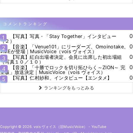
コメントランキング
0
【写真】写真・「Stay Together」インタビュー
1
（２）
0
【音楽】「Venue101」にリーダーズ、Omoinotake、
2
≠MEが登場｜MusicVoice（vois ヴォイス）
0
【写真】紅白出場者決定、会見に出席した初出場組
3
（写真１０／１０）
0
【音楽】「十勝でロックを切り拓ひらく～ZION～ 完
4
全版」放送決定｜MusicVoice（vois ヴォイス）
0
【写真】仁村紗和、インタビュー【エンタメ】
5
ランキングをもっとみる
Copyright © 2026. vois ヴォイス（旧MusicVoice）
-
YouTube