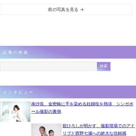
前の写真を見る →
記事の検索
インタビュー
南沙良、金密輸に手を染める妊婦役を熱演 シンガポ
ール撮影の裏側
舘ひろしが明かす、撮影現場でのアド
リブと西野七瀬への絶大な信頼感