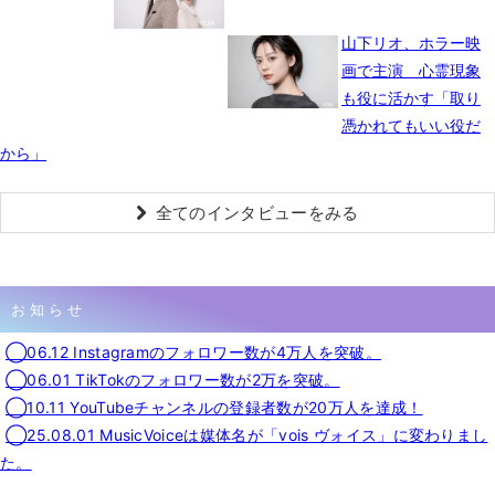
山下リオ、ホラー映
画で主演 心霊現象
も役に活かす「取り
憑かれてもいい役だ
から」
全てのインタビューをみる
お知らせ
◯06.12 Instagramのフォロワー数が4万人を突破。
◯06.01 TikTokのフォロワー数が2万を突破。
◯10.11 YouTubeチャンネルの登録者数が20万人を達成！
◯25.08.01 MusicVoiceは媒体名が「vois ヴォイス」に変わりまし
た。