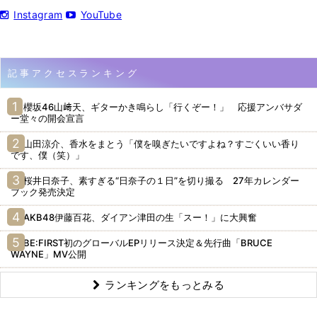
Instagram
YouTube
記事アクセスランキング
櫻坂46山﨑天、ギターかき鳴らし「行くぞー！」 応援アンバサダ
ー堂々の開会宣言
山田涼介、香水をまとう「僕を嗅ぎたいですよね？すごくいい香り
です、僕（笑）」
桜井日奈子、素すぎる“日奈子の１日”を切り撮る 27年カレンダー
ブック発売決定
AKB48伊藤百花、ダイアン津田の生「スー！」に大興奮
BE:FIRST初のグローバルEPリリース決定＆先行曲「BRUCE
WAYNE」MV公開
ランキングをもっとみる