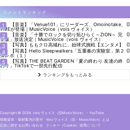
コメントランキング
0
【音楽】「Venue101」にリーダーズ、Omoinotake、
1
≠MEが登場｜MusicVoice（vois ヴォイス）
0
【音楽】「十勝でロックを切り拓ひらく～ZION～ 完
2
全版」放送決定｜MusicVoice（vois ヴォイス）
0
【写真】ももクロ高城れに、始球式挑戦【エンタメ】
3
0
【写真】Hello Sleepwalkers「五重奏の実験室」第２
4
弾レポ（１）
0
【写真】THE BEAT GARDEN「夏の終わり 友達の終
5
わり」TikTokで一部先行配信
ランキングをもっとみる
Copyright © 2026. vois ヴォイス（旧MusicVoice）
-
YouTube
情報提供・取材案内の受付
Vois ヴォイス（旧・MusicVoice）とは
広告に関するお問い合わせ
クッキー（cookie）使用について