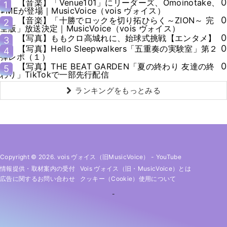
0
【音楽】「Venue101」にリーダーズ、Omoinotake、
1
≠MEが登場｜MusicVoice（vois ヴォイス）
0
【音楽】「十勝でロックを切り拓ひらく～ZION～ 完
2
全版」放送決定｜MusicVoice（vois ヴォイス）
0
【写真】ももクロ高城れに、始球式挑戦【エンタメ】
3
0
【写真】Hello Sleepwalkers「五重奏の実験室」第２
4
弾レポ（１）
0
【写真】THE BEAT GARDEN「夏の終わり 友達の終
5
わり」TikTokで一部先行配信
ランキングをもっとみる
Copyright © 2026. vois ヴォイス（旧MusicVoice）
-
YouTube
情報提供・取材案内の受付
Vois ヴォイス（旧・MusicVoice）とは
広告に関するお問い合わせ
クッキー（cookie）使用について
-