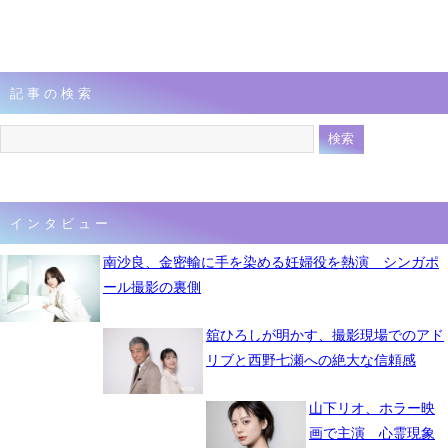
記事の検索
インタビュー
南沙良、金密輸に手を染める妊婦役を熱演 シンガポ
ール撮影の裏側
舘ひろしが明かす、撮影現場でのアド
リブと西野七瀬への絶大な信頼感
山下リオ、ホラー映
画で主演 心霊現象