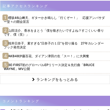
記事アクセスランキング
櫻坂46山﨑天、ギターかき鳴らし「行くぞー！」 応援アンバサダ
ー堂々の開会宣言
山田涼介、香水をまとう「僕を嗅ぎたいですよね？すごくいい香り
です、僕（笑）」
桜井日奈子、素すぎる“日奈子の１日”を切り撮る 27年カレンダー
ブック発売決定
AKB48伊藤百花、ダイアン津田の生「スー！」に大興奮
BE:FIRST初のグローバルEPリリース決定＆先行曲「BRUCE
WAYNE」MV公開
ランキングをもっとみる
コメントランキング