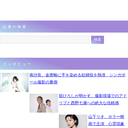
記事の検索
インタビュー
南沙良、金密輸に手を染める妊婦役を熱演 シンガポ
ール撮影の裏側
舘ひろしが明かす、撮影現場でのアド
リブと西野七瀬への絶大な信頼感
山下リオ、ホラー映
画で主演 心霊現象