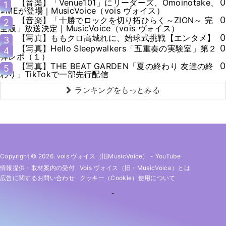
0
【音楽】「Venue101」にリーダーズ、Omoinotake、
1
≠MEが登場｜MusicVoice（vois ヴォイス）
0
【音楽】「十勝でロックを切り拓ひらく～ZION～ 完
2
全版」放送決定｜MusicVoice（vois ヴォイス）
0
【写真】ももクロ高城れに、始球式挑戦【エンタメ】
3
0
【写真】Hello Sleepwalkers「五重奏の実験室」第２
4
弾レポ（１）
0
【写真】THE BEAT GARDEN「夏の終わり 友達の終
5
わり」TikTokで一部先行配信
ランキングをもっとみる
Copyright © 2026. vois ヴォイス（旧MusicVoice）
-
YouTube
情報提供・取材案内の受付
Vois ヴォイス（旧・MusicVoice）とは
広告に関するお問い合わせ
クッキー（cookie）使用について
-