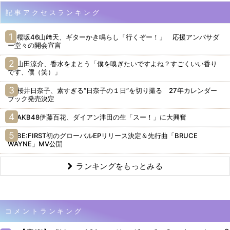
記事アクセスランキング
櫻坂46山﨑天、ギターかき鳴らし「行くぞー！」 応援アンバサダ
ー堂々の開会宣言
山田涼介、香水をまとう「僕を嗅ぎたいですよね？すごくいい香り
です、僕（笑）」
桜井日奈子、素すぎる“日奈子の１日”を切り撮る 27年カレンダー
ブック発売決定
AKB48伊藤百花、ダイアン津田の生「スー！」に大興奮
BE:FIRST初のグローバルEPリリース決定＆先行曲「BRUCE
WAYNE」MV公開
ランキングをもっとみる
コメントランキング