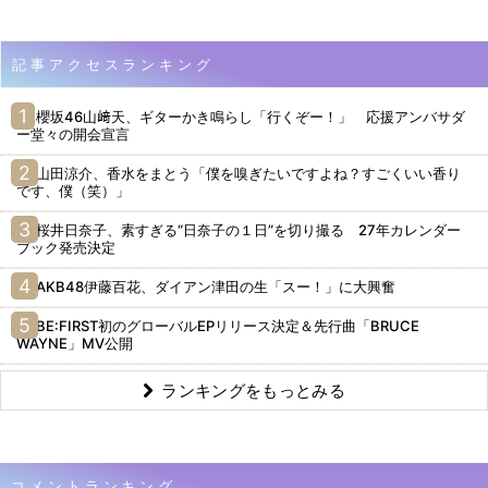
記事アクセスランキング
櫻坂46山﨑天、ギターかき鳴らし「行くぞー！」 応援アンバサダ
ー堂々の開会宣言
山田涼介、香水をまとう「僕を嗅ぎたいですよね？すごくいい香り
です、僕（笑）」
桜井日奈子、素すぎる“日奈子の１日”を切り撮る 27年カレンダー
ブック発売決定
AKB48伊藤百花、ダイアン津田の生「スー！」に大興奮
BE:FIRST初のグローバルEPリリース決定＆先行曲「BRUCE
WAYNE」MV公開
ランキングをもっとみる
コメントランキング