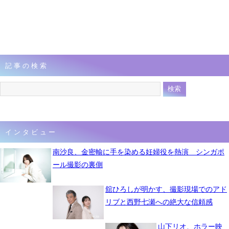
記事の検索
インタビュー
南沙良、金密輸に手を染める妊婦役を熱演 シンガポ
ール撮影の裏側
舘ひろしが明かす、撮影現場でのアド
リブと西野七瀬への絶大な信頼感
山下リオ、ホラー映