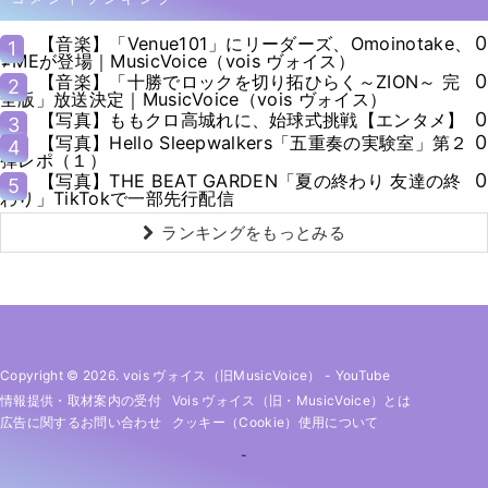
0
【音楽】「Venue101」にリーダーズ、Omoinotake、
1
≠MEが登場｜MusicVoice（vois ヴォイス）
0
【音楽】「十勝でロックを切り拓ひらく～ZION～ 完
2
全版」放送決定｜MusicVoice（vois ヴォイス）
0
【写真】ももクロ高城れに、始球式挑戦【エンタメ】
3
0
【写真】Hello Sleepwalkers「五重奏の実験室」第２
4
弾レポ（１）
0
【写真】THE BEAT GARDEN「夏の終わり 友達の終
5
わり」TikTokで一部先行配信
ランキングをもっとみる
Copyright © 2026. vois ヴォイス（旧MusicVoice）
-
YouTube
情報提供・取材案内の受付
Vois ヴォイス（旧・MusicVoice）とは
広告に関するお問い合わせ
クッキー（cookie）使用について
-