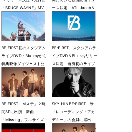
「BRUCE WAYNE」MV
ース決定 ATL Jacob＆
公開
Flo Milliとコラボ
7月31日 23時27分
7月28日 08時00分
BE:FIRST初のスタジアム
BE:FIRST、スタジアムラ
ライブDVD・Blu-rayから
イブDVD＆Blu-rayリリー
特典映像ダイジェスト公
ス決定 自身初のライブ
開
音源CDも収録
7月26日 12時42分
7月21日 13時56分
BE:FIRST「Mステ」２時
SKY-HI＆BE:FIRST、米
間SPに出演 新曲
「レコーディング・アカ
「Missing」フルサイズ
デミー」の会員に選出
で生パフォ
「第69回グラミー賞」へ