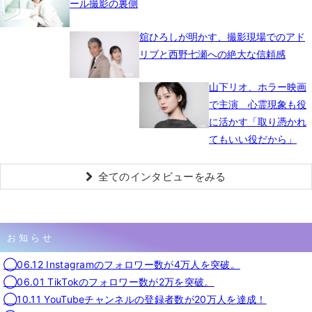
ール撮影の裏側
舘ひろしが明かす、撮影現場でのアド
リブと西野七瀬への絶大な信頼感
山下リオ、ホラー映画
で主演 心霊現象も役
に活かす「取り憑かれ
てもいい役だから」
全てのインタビューをみる
お知らせ
◯06.12 Instagramのフォロワー数が4万人を突破。
◯06.01 TikTokのフォロワー数が2万を突破。
◯10.11 YouTubeチャンネルの登録者数が20万人を達成！