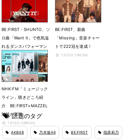
の投票および出席資格を
7月18日 11時08分
獲得
7月16日 10時04分
BE:FIRST・SHUNTO、ソ
BE:FIRST、新曲
ロ曲「Want it」で色気溢
「Missing」音楽チャー
れるダンスパフォーマン
トで222冠を達成！
スを披露
7月13日 21時16分
7月14日 21時08分
NHK-FM「ミュージック
ライン」聴きどころ紹
介 BE:FIRST×MAZZEL
対談が実現
話題のタグ
7月12日 22時20分
AKB48
乃木坂46
BE:FIRST
指原莉乃