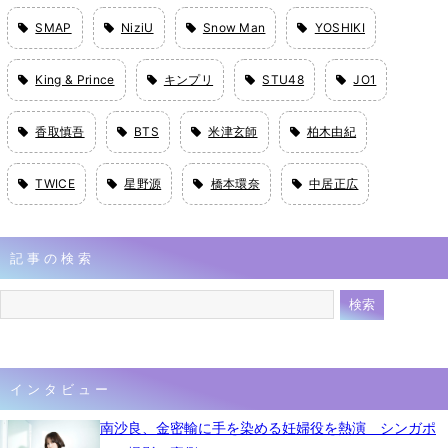
SMAP
NiziU
Snow Man
YOSHIKI
King & Prince
キンプリ
STU48
JO1
香取慎吾
BTS
米津玄師
柏木由紀
TWICE
星野源
橋本環奈
中居正広
記事の検索
インタビュー
南沙良、金密輸に手を染める妊婦役を熱演 シンガポ