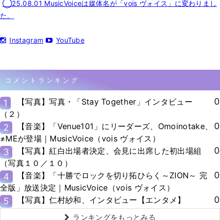
◯25.08.01 MusicVoiceは媒体名が「vois ヴォイス」に変わりまし
た。
Instagram
YouTube
コメントランキング
0
【写真】写真・「Stay Together」インタビュー
1
（２）
0
【音楽】「Venue101」にリーダーズ、Omoinotake、
2
≠MEが登場｜MusicVoice（vois ヴォイス）
0
【写真】紅白出場者決定、会見に出席した初出場組
3
（写真１０／１０）
0
【音楽】「十勝でロックを切り拓ひらく～ZION～ 完
4
全版」放送決定｜MusicVoice（vois ヴォイス）
0
【写真】仁村紗和、インタビュー【エンタメ】
5
ランキングをもっとみる