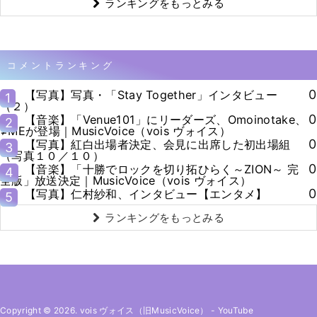
ランキングをもっとみる
コメントランキング
0
【写真】写真・「Stay Together」インタビュー
1
（２）
0
【音楽】「Venue101」にリーダーズ、Omoinotake、
2
≠MEが登場｜MusicVoice（vois ヴォイス）
0
【写真】紅白出場者決定、会見に出席した初出場組
3
（写真１０／１０）
0
【音楽】「十勝でロックを切り拓ひらく～ZION～ 完
4
全版」放送決定｜MusicVoice（vois ヴォイス）
0
【写真】仁村紗和、インタビュー【エンタメ】
5
ランキングをもっとみる
Copyright © 2026. vois ヴォイス（旧MusicVoice）
-
YouTube