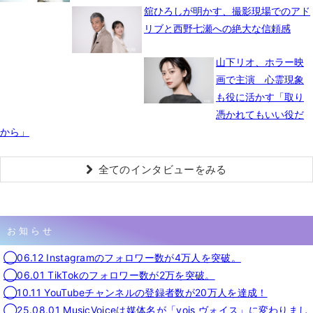
舘ひろしが明かす、撮影現場でのアド
リブと西野七瀬への絶大な信頼感
山下リオ、ホラー映
画で主演 心霊現象
も役に活かす「取り
憑かれてもいい役だ
から」
全てのインタビューをみる
お知らせ
◯06.12 Instagramのフォロワー数が4万人を突破。
◯06.01 TikTokのフォロワー数が2万を突破。
◯10.11 YouTubeチャンネルの登録者数が20万人を達成！
◯25.08.01 MusicVoiceは媒体名が「vois ヴォイス」に変わりまし