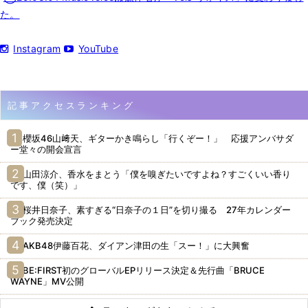
た。
Instagram
YouTube
記事アクセスランキング
櫻坂46山﨑天、ギターかき鳴らし「行くぞー！」 応援アンバサダ
ー堂々の開会宣言
山田涼介、香水をまとう「僕を嗅ぎたいですよね？すごくいい香り
です、僕（笑）」
桜井日奈子、素すぎる“日奈子の１日”を切り撮る 27年カレンダー
ブック発売決定
AKB48伊藤百花、ダイアン津田の生「スー！」に大興奮
BE:FIRST初のグローバルEPリリース決定＆先行曲「BRUCE
WAYNE」MV公開