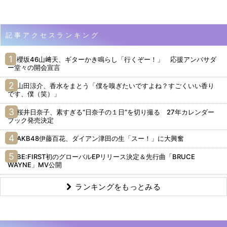
記事アクセスランキング
櫻坂46山﨑天、ギターかき鳴らし「行くぞー！」 応援アンバサダ
ー堂々の開会宣言
山田涼介、香水をまとう「僕を嗅ぎたいですよね？すごくいい香り
です、僕（笑）」
桜井日奈子、素すぎる“日奈子の１日”を切り撮る 27年カレンダー
ブック発売決定
AKB48伊藤百花、ダイアン津田の生「スー！」に大興奮
BE:FIRST初のグローバルEPリリース決定＆先行曲「BRUCE
WAYNE」MV公開
ランキングをもっとみる