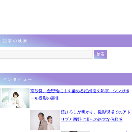
記事の検索
インタビュー
南沙良、金密輸に手を染める妊婦役を熱演 シンガポ
ール撮影の裏側
舘ひろしが明かす、撮影現場でのアド
リブと西野七瀬への絶大な信頼感