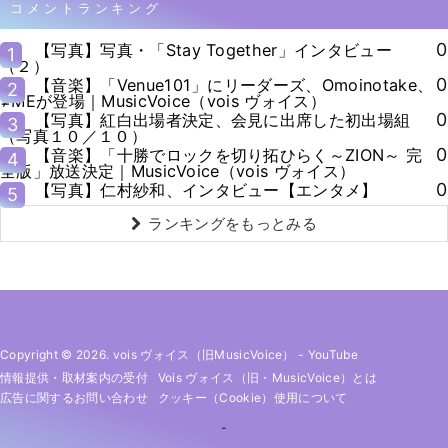
コメントランキング
0
【写真】写真・「Stay Together」インタビュー
1
（２）
0
【音楽】「Venue101」にリーダーズ、Omoinotake、
2
≠MEが登場｜MusicVoice（vois ヴォイス）
0
【写真】紅白出場者決定、会見に出席した初出場組
3
（写真１０／１０）
0
【音楽】「十勝でロックを切り拓ひらく～ZION～ 完
4
全版」放送決定｜MusicVoice（vois ヴォイス）
0
【写真】仁村紗和、インタビュー【エンタメ】
5
ランキングをもっとみる
Copyright © 2026. vois ヴォイス（旧MusicVoice）
-
YouTube
情報提供・取材案内の受付
Vois ヴォイス（旧・MusicVoice）とは
広告に関するお問い合わせ
クッキー（cookie）使用について
-