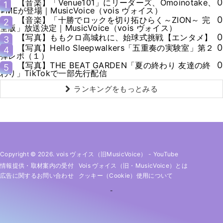
0
【音楽】「Venue101」にリーダーズ、Omoinotake、
1
≠MEが登場｜MusicVoice（vois ヴォイス）
0
【音楽】「十勝でロックを切り拓ひらく～ZION～ 完
2
全版」放送決定｜MusicVoice（vois ヴォイス）
0
【写真】ももクロ高城れに、始球式挑戦【エンタメ】
3
0
【写真】Hello Sleepwalkers「五重奏の実験室」第２
4
弾レポ（１）
0
【写真】THE BEAT GARDEN「夏の終わり 友達の終
5
わり」TikTokで一部先行配信
ランキングをもっとみる
Copyright © 2026. vois ヴォイス（旧MusicVoice）
-
YouTube
情報提供・取材案内の受付
Vois ヴォイス（旧・MusicVoice）とは
広告に関するお問い合わせ
クッキー（cookie）使用について
-