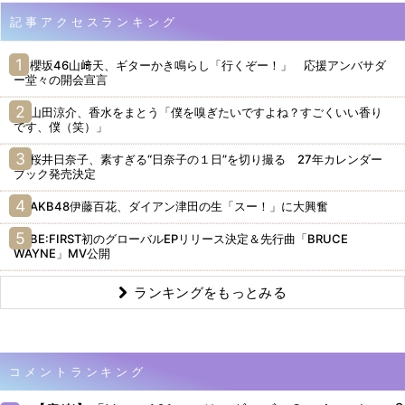
記事アクセスランキング
櫻坂46山﨑天、ギターかき鳴らし「行くぞー！」 応援アンバサダ
ー堂々の開会宣言
山田涼介、香水をまとう「僕を嗅ぎたいですよね？すごくいい香り
です、僕（笑）」
桜井日奈子、素すぎる“日奈子の１日”を切り撮る 27年カレンダー
ブック発売決定
AKB48伊藤百花、ダイアン津田の生「スー！」に大興奮
BE:FIRST初のグローバルEPリリース決定＆先行曲「BRUCE
WAYNE」MV公開
ランキングをもっとみる
コメントランキング