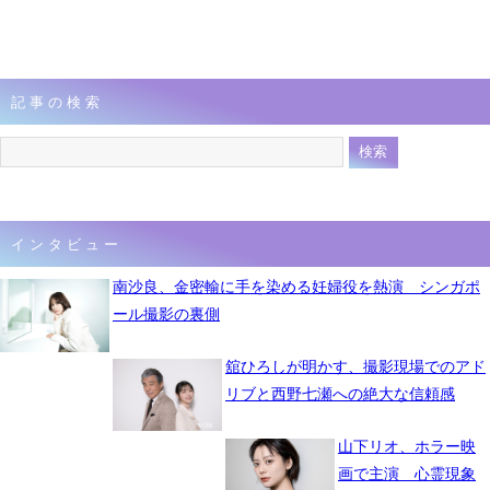
記事の検索
インタビュー
南沙良、金密輸に手を染める妊婦役を熱演 シンガポ
ール撮影の裏側
舘ひろしが明かす、撮影現場でのアド
リブと西野七瀬への絶大な信頼感
山下リオ、ホラー映
画で主演 心霊現象