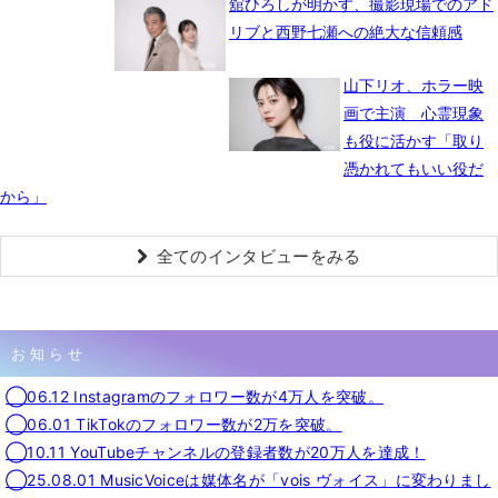
舘ひろしが明かす、撮影現場でのアド
リブと西野七瀬への絶大な信頼感
山下リオ、ホラー映
画で主演 心霊現象
も役に活かす「取り
憑かれてもいい役だ
から」
全てのインタビューをみる
お知らせ
◯06.12 Instagramのフォロワー数が4万人を突破。
◯06.01 TikTokのフォロワー数が2万を突破。
◯10.11 YouTubeチャンネルの登録者数が20万人を達成！
◯25.08.01 MusicVoiceは媒体名が「vois ヴォイス」に変わりまし