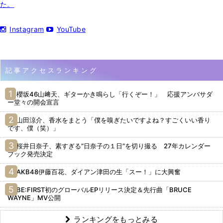
た。
Instagram
YouTube
記事アクセスランキング
櫻坂46山﨑天、ギターかき鳴らし「行くぞー！」 応援アンバサダ
ー堂々の開会宣言
山田涼介、香水をまとう「僕を嗅ぎたいですよね？すごくいい香り
です、僕（笑）」
桜井日奈子、素すぎる“日奈子の１日”を切り撮る 27年カレンダー
ブック発売決定
AKB48伊藤百花、ダイアン津田の生「スー！」に大興奮
BE:FIRST初のグローバルEPリリース決定＆先行曲「BRUCE
WAYNE」MV公開
ランキングをもっとみる