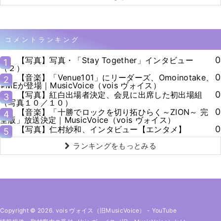
コメントランキング
0
【写真】写真・「Stay Together」インタビュー
1
（２）
0
【音楽】「Venue101」にリーダーズ、Omoinotake、
2
≠MEが登場｜MusicVoice（vois ヴォイス）
0
【写真】紅白出場者決定、会見に出席した初出場組
3
（写真１０／１０）
0
【音楽】「十勝でロックを切り拓ひらく～ZION～ 完
4
全版」放送決定｜MusicVoice（vois ヴォイス）
0
【写真】仁村紗和、インタビュー【エンタメ】
5
ランキングをもっとみる
Copyright © 2026. vois ヴォイス（旧MusicVoice）
-
YouTube