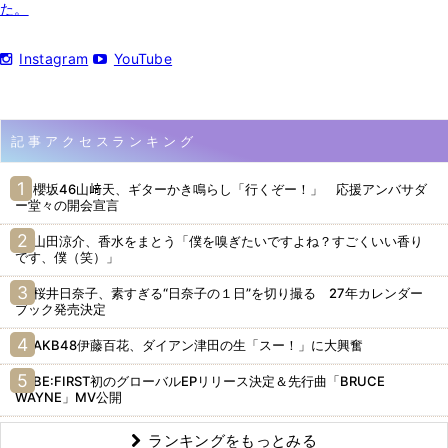
た。
Instagram
YouTube
記事アクセスランキング
櫻坂46山﨑天、ギターかき鳴らし「行くぞー！」 応援アンバサダ
ー堂々の開会宣言
山田涼介、香水をまとう「僕を嗅ぎたいですよね？すごくいい香り
です、僕（笑）」
桜井日奈子、素すぎる“日奈子の１日”を切り撮る 27年カレンダー
ブック発売決定
AKB48伊藤百花、ダイアン津田の生「スー！」に大興奮
BE:FIRST初のグローバルEPリリース決定＆先行曲「BRUCE
WAYNE」MV公開
ランキングをもっとみる