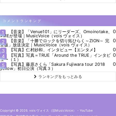
コメントランキング
0
【音楽】「Venue101」にリーダーズ、Omoinotake、
1
≠MEが登場｜MusicVoice（vois ヴォイス）
0
【音楽】「十勝でロックを切り拓ひらく～ZION～ 完
2
全版」放送決定｜MusicVoice（vois ヴォイス）
0
【写真】仁村紗和、インタビュー【エンタメ】
3
0
【写真】写真＝TRUE「Around the TRUE」インタビ
4
ュー（１）
0
【写真】藤原さくら「Sakura Fujiwara tour 2018
5
yellow」初日公演（写真３）
ランキングをもっとみる
Copyright © 2026. vois ヴォイス（旧MusicVoice）
-
YouTube