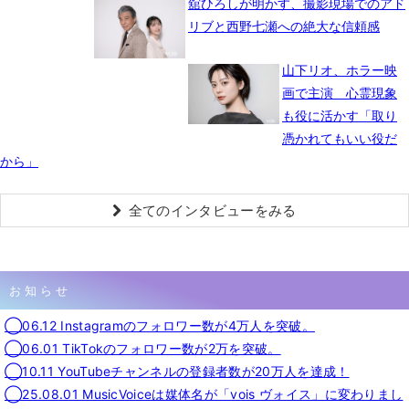
舘ひろしが明かす、撮影現場でのアド
リブと西野七瀬への絶大な信頼感
山下リオ、ホラー映
画で主演 心霊現象
も役に活かす「取り
憑かれてもいい役だ
から」
全てのインタビューをみる
お知らせ
◯06.12 Instagramのフォロワー数が4万人を突破。
◯06.01 TikTokのフォロワー数が2万を突破。
◯10.11 YouTubeチャンネルの登録者数が20万人を達成！
◯25.08.01 MusicVoiceは媒体名が「vois ヴォイス」に変わりまし