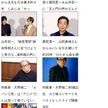
から次元を引き継ぎ約４
巡り栗田貫一＆山寺宏一
年 じみじみ「やっ
に「五ェ門の声がどんど
と…」
ん上手くなってるのでヤ
メて」
6月20日 09時38分
6月20日 08時22分
山寺宏一、“銭形警部”納
栗田貫一、山田康雄さん
谷悟朗さんに近づけよう
からルパンを引き継いで
と努力も…違和感の声に
約30年「ひたすら命を懸
「いつも落ち込んで」
けてやってきた」
6月20日 07時41分
6月20日 07時24分
作曲家・大野雄二「『ル
作曲家・大野雄二80歳記
パン三世』は “アニメ”だ
念、カリ城コンサート＆
とは思って観ていない」
ベストヒットライブ開催
その言葉の真意とは
決定