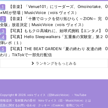
0
【音楽】「Venue101」にリーダーズ、Omoinotake、
1
≠MEが登場｜MusicVoice（vois ヴォイス）
0
【音楽】「十勝でロックを切り拓ひらく～ZION～ 完
2
全版」放送決定｜MusicVoice（vois ヴォイス）
0
【写真】ももクロ高城れに、始球式挑戦【エンタメ】
3
0
【写真】Hello Sleepwalkers「五重奏の実験室」第２
4
弾レポ（１）
0
【写真】THE BEAT GARDEN「夏の終わり 友達の終
5
わり」TikTokで一部先行配信
ランキングをもっとみる
Copyright © 2026. vois ヴォイス（旧MusicVoice）
-
YouTube
情報提供・取材案内の受付
Vois ヴォイス（旧・MusicVoice）とは
広告に関するお問い合わせ
クッキー（cookie）使用について