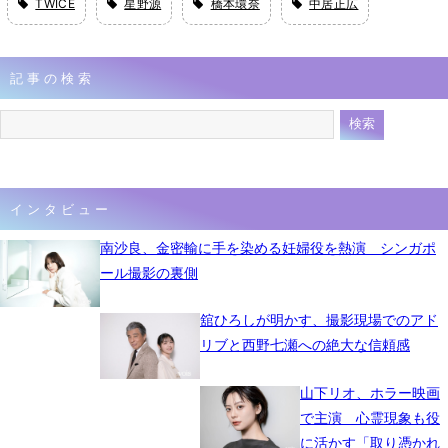
TWICE
星野源
橋本環奈
中居正広
記事の検索
インタビュー
南沙良、金密輸に手を染める妊婦役を熱演 シンガポ
ール撮影の裏側
舘ひろしが明かす、撮影現場でのアド
リブと西野七瀬への絶大な信頼感
山下リオ、ホラー映画
で主演 心霊現象も役
に活かす「取り憑かれ