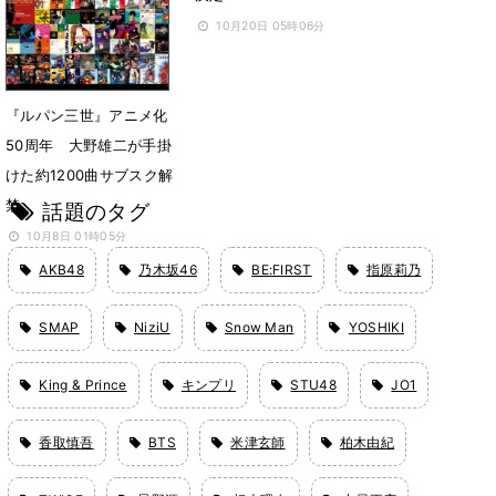
12月1日 18時00分
10月20日 05時06分
『ルパン三世』アニメ化
50周年 大野雄二が手掛
けた約1200曲サブスク解
禁
話題のタグ
10月8日 01時05分
AKB48
乃木坂46
BE:FIRST
指原莉乃
SMAP
NiziU
Snow Man
YOSHIKI
King & Prince
キンプリ
STU48
JO1
香取慎吾
BTS
米津玄師
柏木由紀