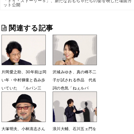
「トイ・ストーリー５」、新たなおもちゃたちの姿を映した場面カ
ット公開
関連する記事
片岡愛之助、30年前は同
沢城みゆき、真の峰不二
い年・中村獅童と呑み歩
子が試される作品 代名
いていた 「ルパン三
詞の色気「ねぇルパ
世」参加で歓喜
ン？」を封印
6月20日 20時04分
6月20日 09時55分
大塚明夫、小林清志さん
浪川大輔、石川五ェ門を