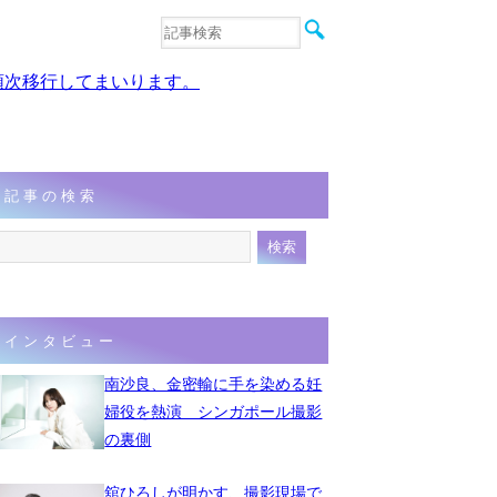
音楽
エンタメ
、順次移行してまいります。
インタビュー
動画
連載
フォト
記事の検索
インタビュー
南沙良、金密輸に手を染める妊
婦役を熱演 シンガポール撮影
の裏側
舘ひろしが明かす、撮影現場で