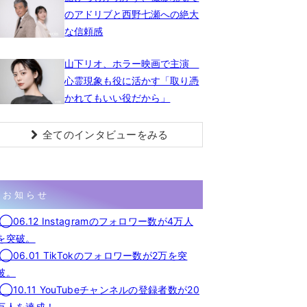
のアドリブと西野七瀬への絶大
な信頼感
山下リオ、ホラー映画で主演
心霊現象も役に活かす「取り憑
かれてもいい役だから」
全てのインタビューをみる
お知らせ
◯06.12 Instagramのフォロワー数が4万人
を突破。
◯06.01 TikTokのフォロワー数が2万を突
破。
◯10.11 YouTubeチャンネルの登録者数が20
万人を達成！