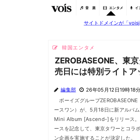
音 楽
エンタメ
イ
サイトドメインが「voi
韓国エンタメ
ZEROBASEONE、
売日には特別ライトア
編集部
26年05月12日19時18
ボーイズグループZEROBASEON
ースワン）が、5月18日に新アルバムTh
Mini Album [Ascend-]をリリー
ースを記念して、東京タワーとコラ
ン企画を実施することが決定した。