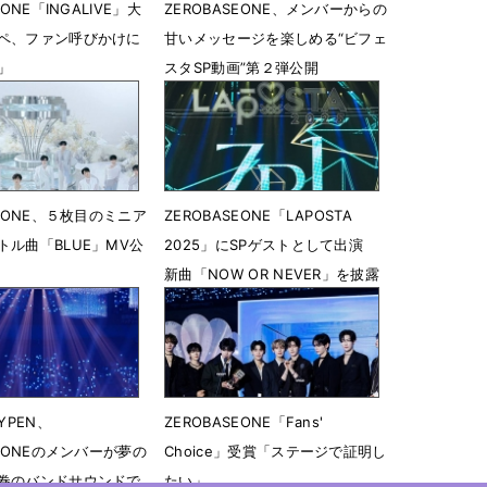
EONE「INGALIVE」大
ZEROBASEONE、メンバーからの
ペ、ファン呼びかけに
甘いメッセージを楽しめる“ビフェ
」
スタSP動画”第２弾公開
07時55分
4月10日 00時45分
SEONE、５枚目のミニア
ZEROBASEONE「LAPOSTA
トル曲「BLUE」MV公
2025」にSPゲストとして出演
新曲「NOW OR NEVER」を披露
23時09分
1月31日 23時14分
YPEN、
ZEROBASEONE「Fans'
SEONEのメンバーが夢の
Choice」受賞「ステージで証明し
巻のバンドサウンドで
たい」