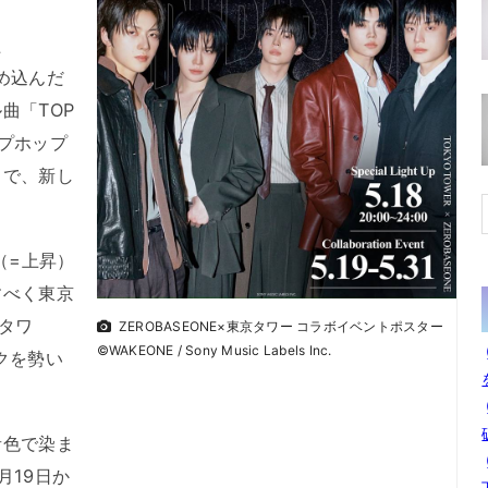
た
詰め込んだ
曲「TOP
プホップ
曲で、新し
（=上昇）
すべく東京
タワ
ZEROBASEONE×東京タワー コラボイベントポスター
©WAKEONE / Sony Music Labels Inc.
クを勢い
色で染ま
月19日か