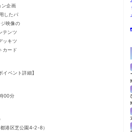
ョン企画
用したパ
ージ映像の
ンテンツ
デッキツ
トカード
コラボイベント詳細】
時00分
）
京都港区芝公園4-2-8）