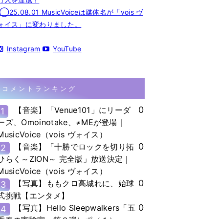
◯25.08.01 MusicVoiceは媒体名が「vois ヴ
ォイス」に変わりました。
Instagram
YouTube
コメントランキング
0
【音楽】「Venue101」にリーダ
1
ーズ、Omoinotake、≠MEが登場｜
MusicVoice（vois ヴォイス）
0
【音楽】「十勝でロックを切り拓
2
ひらく～ZION～ 完全版」放送決定｜
MusicVoice（vois ヴォイス）
0
【写真】ももクロ高城れに、始球
3
式挑戦【エンタメ】
0
【写真】Hello Sleepwalkers「五
4