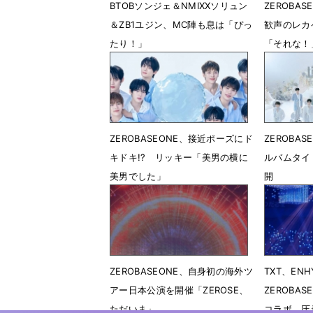
BTOBソンジェ＆NMIXXソリュン
ZEROBAS
＆ZB1ユジン、MC陣も息は「ぴっ
歓声のレカ
たり！」
「それな！
4月14日 08時06分
4月14日 
ZEROBASEONE、接近ポーズにド
ZEROBA
キドキ!? リッキー「美男の横に
ルバムタイ
美男でした」
開
3月27日 01時14分
2月24日 
ZEROBASEONE、自身初の海外ツ
TXT、ENH
アー日本公演を開催「ZEROSE、
ZEROBA
ただいま」
コラボ 圧