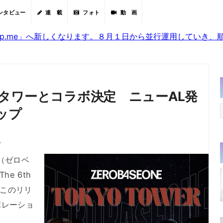
ンタビュー
連 載
フォト
動 画
sjp.me」へ新しくなります。８月１日から並行運用していき
東京タワーとコラボ決定 ニューAL発
ップ
分
E（ゼロベ
e 6th
ス。このリリ
ボレーショ