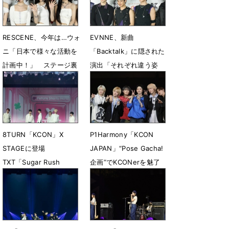
RESCENE、今年は…ウォ
EVNNE、新曲
ニ「日本で様々な活動を
「Backtalk」に隠された
計画中！」 ステージ裏
演出「それぞれ違う姿
インタビュー
が」ステージ裏インタビ
ュー
5月9日 17時00分
5月9日 16時15分
8TURN「KCON」X
P1Harmony「KCON
STAGEに登場
JAPAN」“Pose Gacha!
TXT「Sugar Rush
企画”でKCONerを魅了
Ride」をカバー
5月11日 14時50分
5月8日 18時36分