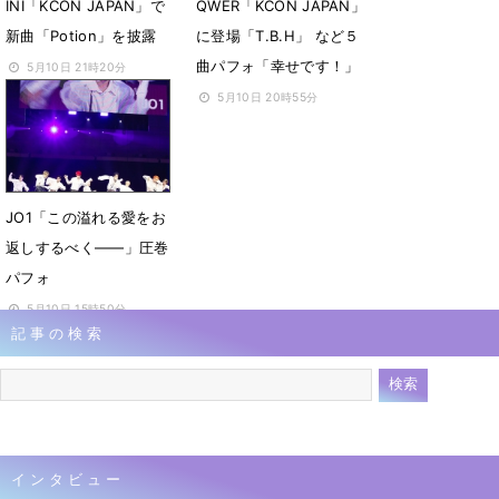
INI「KCON JAPAN」で
QWER「KCON JAPAN」
新曲「Potion」を披露
に登場「T.B.H」 など５
曲パフォ「幸せです！」
5月10日 21時20分
5月10日 20時55分
JO1「この溢れる愛をお
返しするべく――」圧巻
パフォ
5月10日 15時50分
記事の検索
インタビュー