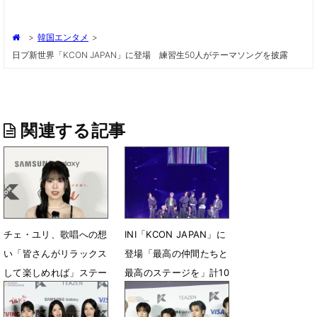
>
韓国エンタメ
>
日プ新世界「KCON JAPAN」に登場 練習生50人がテーマソングを披露
関連する記事
チェ・ユリ、歌唱への想
INI「KCON JAPAN」に
い「皆さんがリラックス
登場「最高の仲間たちと
して楽しめれば」ステー
最高のステージを」計10
ジ裏インタビュー
曲を披露
5月10日 17時53分
5月9日 18時31分