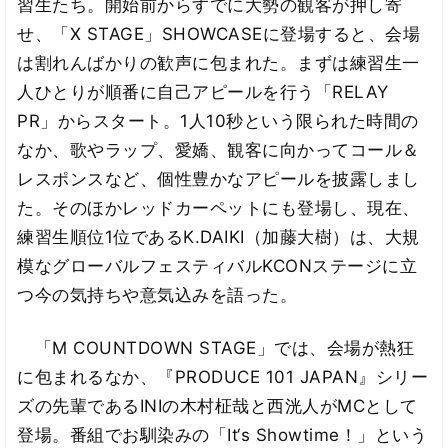
習生たち。開始前からすでに大勢の観客が押し寄
せ、「X STAGE」SHOWCASEに登場すると、会場
は割れんばかりの歓声に包まれた。まずは練習生一
人ひとりが順番に自己アピールを行う「RELAY
PR」からスタート。1人10秒という限られた時間の
なか、歌やラップ、愛嬌、観客に向かってコール＆
レスポンスなど、個性豊かなアピールを披露しまし
た。そのほかレッドカーペットにも登場し、現在、
練習生順位1位であるK.DAIKI（加藤大樹）は、大規
模なグローバルフェスティバルKCONステージに立
つ今の気持ちや意気込みを語った。
「M COUNTDOWN STAGE」では、会場が熱狂
に包まれるなか、『PRODUCE 101 JAPAN』シリー
ズの先輩であるINIの木村柾哉と西洸人がMCとして
登場。番組でお馴染みの「It‘s Showtime！」という