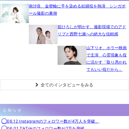
南沙良、金密輸に手を染める妊婦役を熱演 シンガポ
ール撮影の裏側
舘ひろしが明かす、撮影現場でのアド
リブと西野七瀬への絶大な信頼感
山下リオ、ホラー映画
で主演 心霊現象も役
に活かす「取り憑かれ
てもいい役だから」
全てのインタビューをみる
お知らせ
◯06.12 Instagramのフォロワー数が4万人を突破。
◯06.01 TikTokのフォロワー数が2万を突破。