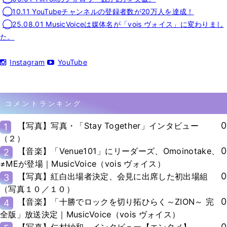
◯10.11 YouTubeチャンネルの登録者数が20万人を達成！
◯25.08.01 MusicVoiceは媒体名が「vois ヴォイス」に変わりまし
た。
Instagram
YouTube
コメントランキング
0
【写真】写真・「Stay Together」インタビュー
1
（２）
0
【音楽】「Venue101」にリーダーズ、Omoinotake、
2
≠MEが登場｜MusicVoice（vois ヴォイス）
0
【写真】紅白出場者決定、会見に出席した初出場組
3
（写真１０／１０）
0
【音楽】「十勝でロックを切り拓ひらく～ZION～ 完
4
全版」放送決定｜MusicVoice（vois ヴォイス）
0
【写真】仁村紗和、インタビュー【エンタメ】