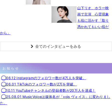
山下リオ、ホラー映
画で主演 心霊現象
も役に活かす「取り
憑かれてもいい役だ
から」
全てのインタビューをみる
お知らせ
◯06.12 Instagramのフォロワー数が4万人を突破。
◯06.01 TikTokのフォロワー数が2万を突破。
◯10.11 YouTubeチャンネルの登録者数が20万人を達成！
◯25.08.01 MusicVoiceは媒体名が「vois ヴォイス」に変わりまし
た。