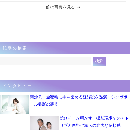
前の写真を見る →
記事の検索
インタビュー
南沙良、金密輸に手を染める妊婦役を熱演 シンガポ
ール撮影の裏側
舘ひろしが明かす、撮影現場でのアド
リブと西野七瀬への絶大な信頼感