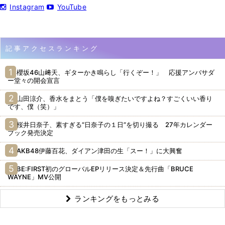
Instagram
YouTube
記事アクセスランキング
櫻坂46山﨑天、ギターかき鳴らし「行くぞー！」 応援アンバサダ
ー堂々の開会宣言
山田涼介、香水をまとう「僕を嗅ぎたいですよね？すごくいい香り
です、僕（笑）」
桜井日奈子、素すぎる“日奈子の１日”を切り撮る 27年カレンダー
ブック発売決定
AKB48伊藤百花、ダイアン津田の生「スー！」に大興奮
BE:FIRST初のグローバルEPリリース決定＆先行曲「BRUCE
WAYNE」MV公開
ランキングをもっとみる