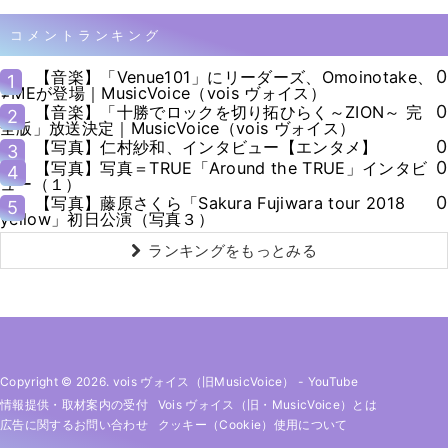
コメントランキング
0
【音楽】「Venue101」にリーダーズ、Omoinotake、
1
≠MEが登場｜MusicVoice（vois ヴォイス）
0
【音楽】「十勝でロックを切り拓ひらく～ZION～ 完
2
全版」放送決定｜MusicVoice（vois ヴォイス）
0
【写真】仁村紗和、インタビュー【エンタメ】
3
0
【写真】写真＝TRUE「Around the TRUE」インタビ
4
ュー（１）
0
【写真】藤原さくら「Sakura Fujiwara tour 2018
5
yellow」初日公演（写真３）
ランキングをもっとみる
Copyright © 2026. vois ヴォイス（旧MusicVoice）
-
YouTube
情報提供・取材案内の受付
Vois ヴォイス（旧・MusicVoice）とは
広告に関するお問い合わせ
クッキー（cookie）使用について