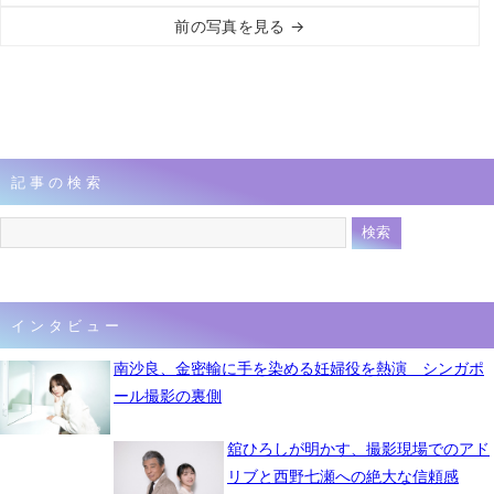
前の写真を見る →
記事の検索
インタビュー
南沙良、金密輸に手を染める妊婦役を熱演 シンガポ
ール撮影の裏側
舘ひろしが明かす、撮影現場でのアド
リブと西野七瀬への絶大な信頼感