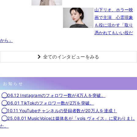
山下リオ、ホラー映
画で主演 心霊現象
も役に活かす「取り
憑かれてもいい役だ
から」
全てのインタビューをみる
お知らせ
◯06.12 Instagramのフォロワー数が4万人を突破。
◯06.01 TikTokのフォロワー数が2万を突破。
◯10.11 YouTubeチャンネルの登録者数が20万人を達成！
◯25.08.01 MusicVoiceは媒体名が「vois ヴォイス」に変わりまし
た。