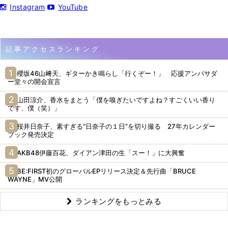
Instagram
YouTube
記事アクセスランキング
櫻坂46山﨑天、ギターかき鳴らし「行くぞー！」 応援アンバサダ
ー堂々の開会宣言
山田涼介、香水をまとう「僕を嗅ぎたいですよね？すごくいい香り
です、僕（笑）」
桜井日奈子、素すぎる“日奈子の１日”を切り撮る 27年カレンダー
ブック発売決定
AKB48伊藤百花、ダイアン津田の生「スー！」に大興奮
BE:FIRST初のグローバルEPリリース決定＆先行曲「BRUCE
WAYNE」MV公開
ランキングをもっとみる