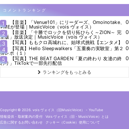
コメントランキング
0
【音楽】「Venue101」にリーダーズ、Omoinotake、
1
≠MEが登場｜MusicVoice（vois ヴォイス）
0
【音楽】「十勝でロックを切り拓ひらく～ZION～ 完
2
全版」放送決定｜MusicVoice（vois ヴォイス）
0
【写真】ももクロ高城れに、始球式挑戦【エンタメ】
3
0
【写真】Hello Sleepwalkers「五重奏の実験室」第２
4
弾レポ（１）
0
【写真】THE BEAT GARDEN「夏の終わり 友達の終
5
わり」TikTokで一部先行配信
ランキングをもっとみる
Copyright © 2026. vois ヴォイス（旧MusicVoice）
-
YouTube
情報提供・取材案内の受付
Vois ヴォイス（旧・MusicVoice）とは
広告に関するお問い合わせ
クッキー（cookie）使用について