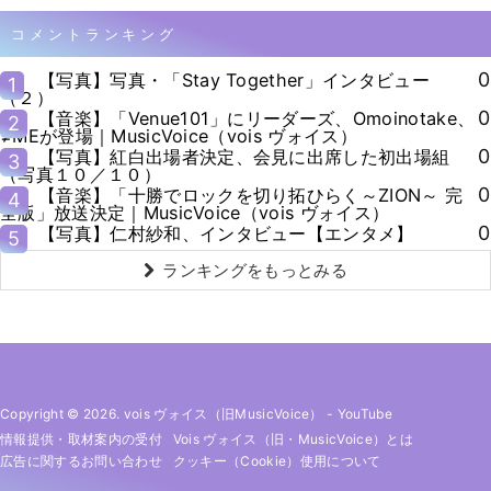
コメントランキング
0
【写真】写真・「Stay Together」インタビュー
1
（２）
0
【音楽】「Venue101」にリーダーズ、Omoinotake、
2
≠MEが登場｜MusicVoice（vois ヴォイス）
0
【写真】紅白出場者決定、会見に出席した初出場組
3
（写真１０／１０）
0
【音楽】「十勝でロックを切り拓ひらく～ZION～ 完
4
全版」放送決定｜MusicVoice（vois ヴォイス）
0
【写真】仁村紗和、インタビュー【エンタメ】
5
ランキングをもっとみる
Copyright © 2026. vois ヴォイス（旧MusicVoice）
-
YouTube
情報提供・取材案内の受付
Vois ヴォイス（旧・MusicVoice）とは
広告に関するお問い合わせ
クッキー（cookie）使用について