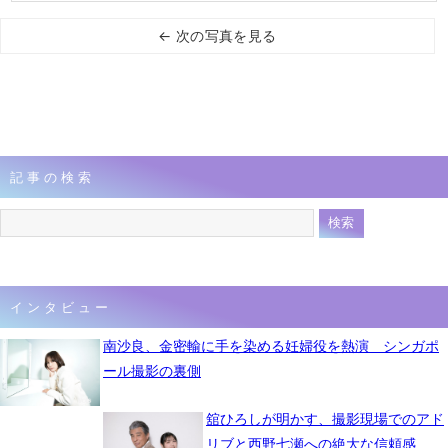
← 次の写真を見る
記事の検索
インタビュー
南沙良、金密輸に手を染める妊婦役を熱演 シンガポ
ール撮影の裏側
舘ひろしが明かす、撮影現場でのアド
リブと西野七瀬への絶大な信頼感