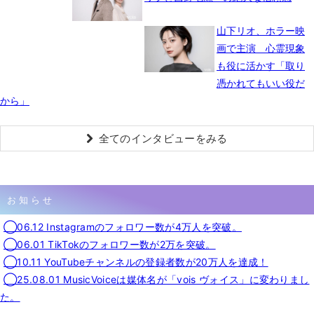
山下リオ、ホラー映
画で主演 心霊現象
も役に活かす「取り
憑かれてもいい役だ
から」
全てのインタビューをみる
お知らせ
◯06.12 Instagramのフォロワー数が4万人を突破。
◯06.01 TikTokのフォロワー数が2万を突破。
◯10.11 YouTubeチャンネルの登録者数が20万人を達成！
◯25.08.01 MusicVoiceは媒体名が「vois ヴォイス」に変わりまし
た。