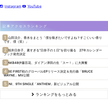
Instagram
YouTube
記事アクセスランキング
山田涼介、香水をまとう「僕を嗅ぎたいですよね？すごくいい香り
です、僕（笑）」
桜井日奈子、素すぎる“日奈子の１日”を切り撮る 27年カレンダー
ブック発売決定
AKB48伊藤百花、ダイアン津田の生「スー！」に大興奮
BE:FIRST初のグローバルEPリリース決定＆先行曲「BRUCE
WAYNE」MV公開
INI、9TH SINGLE「ANTHEM」新ビジュアル公開
ランキングをもっとみる