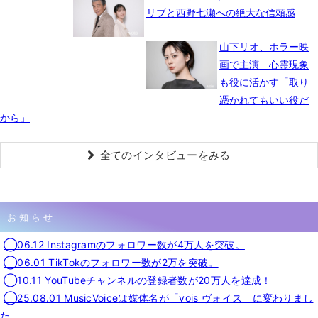
リブと西野七瀬への絶大な信頼感
山下リオ、ホラー映
画で主演 心霊現象
も役に活かす「取り
憑かれてもいい役だ
から」
全てのインタビューをみる
お知らせ
◯06.12 Instagramのフォロワー数が4万人を突破。
◯06.01 TikTokのフォロワー数が2万を突破。
◯10.11 YouTubeチャンネルの登録者数が20万人を達成！
◯25.08.01 MusicVoiceは媒体名が「vois ヴォイス」に変わりまし
た。