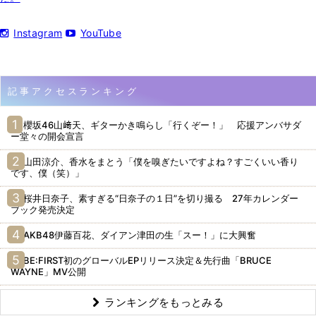
Instagram
YouTube
記事アクセスランキング
櫻坂46山﨑天、ギターかき鳴らし「行くぞー！」 応援アンバサダ
ー堂々の開会宣言
山田涼介、香水をまとう「僕を嗅ぎたいですよね？すごくいい香り
です、僕（笑）」
桜井日奈子、素すぎる“日奈子の１日”を切り撮る 27年カレンダー
ブック発売決定
AKB48伊藤百花、ダイアン津田の生「スー！」に大興奮
BE:FIRST初のグローバルEPリリース決定＆先行曲「BRUCE
WAYNE」MV公開
ランキングをもっとみる