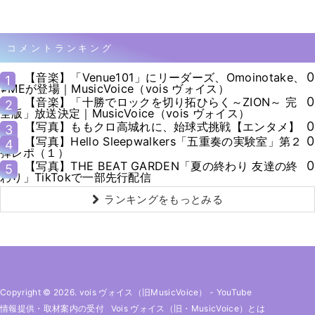
コメントランキング
0
【音楽】「Venue101」にリーダーズ、Omoinotake、
1
≠MEが登場｜MusicVoice（vois ヴォイス）
0
【音楽】「十勝でロックを切り拓ひらく～ZION～ 完
2
全版」放送決定｜MusicVoice（vois ヴォイス）
0
【写真】ももクロ高城れに、始球式挑戦【エンタメ】
3
0
【写真】Hello Sleepwalkers「五重奏の実験室」第２
4
弾レポ（１）
0
【写真】THE BEAT GARDEN「夏の終わり 友達の終
5
わり」TikTokで一部先行配信
ランキングをもっとみる
Copyright © 2026. vois ヴォイス（旧MusicVoice）
-
YouTube
情報提供・取材案内の受付
Vois ヴォイス（旧・MusicVoice）とは