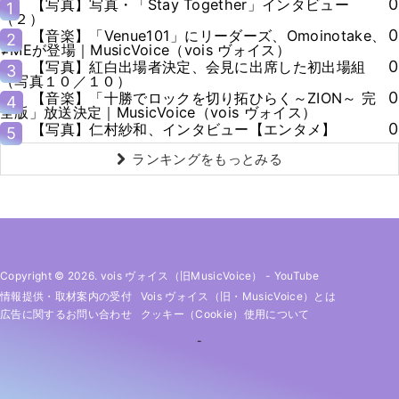
0
【写真】写真・「Stay Together」インタビュー
1
（２）
0
【音楽】「Venue101」にリーダーズ、Omoinotake、
2
≠MEが登場｜MusicVoice（vois ヴォイス）
0
【写真】紅白出場者決定、会見に出席した初出場組
3
（写真１０／１０）
0
【音楽】「十勝でロックを切り拓ひらく～ZION～ 完
4
全版」放送決定｜MusicVoice（vois ヴォイス）
0
【写真】仁村紗和、インタビュー【エンタメ】
5
ランキングをもっとみる
Copyright © 2026. vois ヴォイス（旧MusicVoice）
-
YouTube
情報提供・取材案内の受付
Vois ヴォイス（旧・MusicVoice）とは
広告に関するお問い合わせ
クッキー（cookie）使用について
-