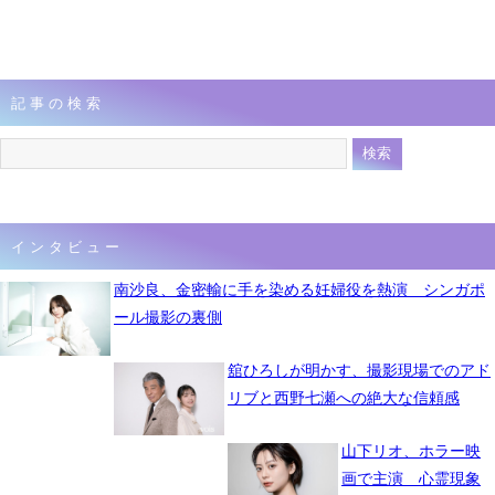
記事の検索
インタビュー
南沙良、金密輸に手を染める妊婦役を熱演 シンガポ
ール撮影の裏側
舘ひろしが明かす、撮影現場でのアド
リブと西野七瀬への絶大な信頼感
山下リオ、ホラー映
画で主演 心霊現象