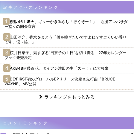
記事アクセスランキング
櫻坂46山﨑天、ギターかき鳴らし「行くぞー！」 応援アンバサダ
ー堂々の開会宣言
山田涼介、香水をまとう「僕を嗅ぎたいですよね？すごくいい香り
です、僕（笑）」
桜井日奈子、素すぎる“日奈子の１日”を切り撮る 27年カレンダー
ブック発売決定
AKB48伊藤百花、ダイアン津田の生「スー！」に大興奮
BE:FIRST初のグローバルEPリリース決定＆先行曲「BRUCE
WAYNE」MV公開
ランキングをもっとみる
コメントランキング