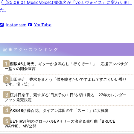
◯25.08.01 MusicVoiceは媒体名が「vois ヴォイス」に変わりまし
た。
Instagram
YouTube
記事アクセスランキング
櫻坂46山﨑天、ギターかき鳴らし「行くぞー！」 応援アンバサダ
ー堂々の開会宣言
山田涼介、香水をまとう「僕を嗅ぎたいですよね？すごくいい香り
です、僕（笑）」
桜井日奈子、素すぎる“日奈子の１日”を切り撮る 27年カレンダー
ブック発売決定
AKB48伊藤百花、ダイアン津田の生「スー！」に大興奮
BE:FIRST初のグローバルEPリリース決定＆先行曲「BRUCE
WAYNE」MV公開