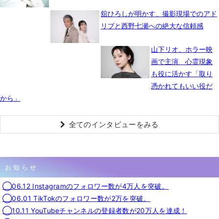
舘ひろしが明かす、撮影現場でのアド
リブと西野七瀬への絶大な信頼感
山下リオ、ホラー映
画で主演 心霊現象
も役に活かす「取り
憑かれてもいい役だ
から」
全てのインタビューをみる
お知らせ
◯06.12 Instagramのフォロワー数が4万人を突破。
◯06.01 TikTokのフォロワー数が2万を突破。
◯10.11 YouTubeチャンネルの登録者数が20万人を達成！