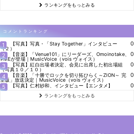
ランキングをもっとみる
コメントランキング
0
【写真】写真・「Stay Together」インタビュー
1
（２）
0
【音楽】「Venue101」にリーダーズ、Omoinotake、
2
≠MEが登場｜MusicVoice（vois ヴォイス）
0
【写真】紅白出場者決定、会見に出席した初出場組
3
（写真１０／１０）
0
【音楽】「十勝でロックを切り拓ひらく～ZION～ 完
4
全版」放送決定｜MusicVoice（vois ヴォイス）
0
【写真】仁村紗和、インタビュー【エンタメ】
5
ランキングをもっとみる