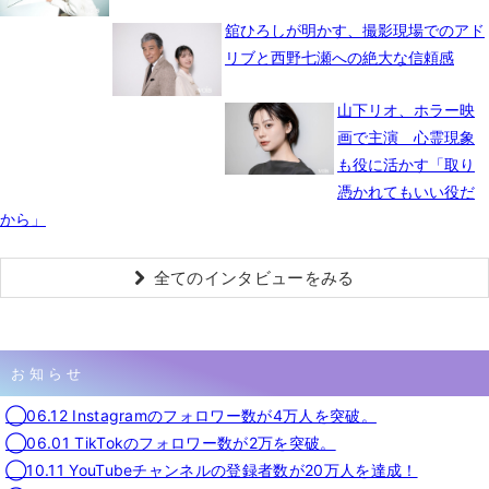
舘ひろしが明かす、撮影現場でのアド
リブと西野七瀬への絶大な信頼感
山下リオ、ホラー映
画で主演 心霊現象
も役に活かす「取り
憑かれてもいい役だ
から」
全てのインタビューをみる
お知らせ
◯06.12 Instagramのフォロワー数が4万人を突破。
◯06.01 TikTokのフォロワー数が2万を突破。
◯10.11 YouTubeチャンネルの登録者数が20万人を達成！