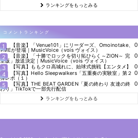
ランキングをもっとみる
コメントランキング
0
【音楽】「Venue101」にリーダーズ、Omoinotake、
1
≠MEが登場｜MusicVoice（vois ヴォイス）
0
【音楽】「十勝でロックを切り拓ひらく～ZION～ 完
2
全版」放送決定｜MusicVoice（vois ヴォイス）
0
【写真】ももクロ高城れに、始球式挑戦【エンタメ】
3
0
【写真】Hello Sleepwalkers「五重奏の実験室」第２
4
弾レポ（１）
0
【写真】THE BEAT GARDEN「夏の終わり 友達の終
5
わり」TikTokで一部先行配信
ランキングをもっとみる