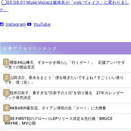
◯25.08.01 MusicVoiceは媒体名が「vois ヴォイス」に変わりまし
た。
Instagram
YouTube
記事アクセスランキング
櫻坂46山﨑天、ギターかき鳴らし「行くぞー！」 応援アンバサダ
ー堂々の開会宣言
山田涼介、香水をまとう「僕を嗅ぎたいですよね？すごくいい香り
です、僕（笑）」
桜井日奈子、素すぎる“日奈子の１日”を切り撮る 27年カレンダー
ブック発売決定
AKB48伊藤百花、ダイアン津田の生「スー！」に大興奮
BE:FIRST初のグローバルEPリリース決定＆先行曲「BRUCE
WAYNE」MV公開