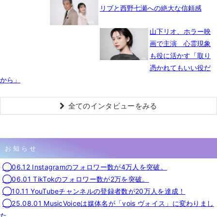
リブと西野七瀬への絶大な信頼感
山下リオ、ホラー映
画で主演 心霊現象
も役に活かす「取り
憑かれてもいい役だ
から」
全てのインタビューをみる
お知らせ
◯06.12 Instagramのフォロワー数が4万人を突破。
◯06.01 TikTokのフォロワー数が2万を突破。
◯10.11 YouTubeチャンネルの登録者数が20万人を達成！
◯25.08.01 MusicVoiceは媒体名が「vois ヴォイス」に変わりまし
た。