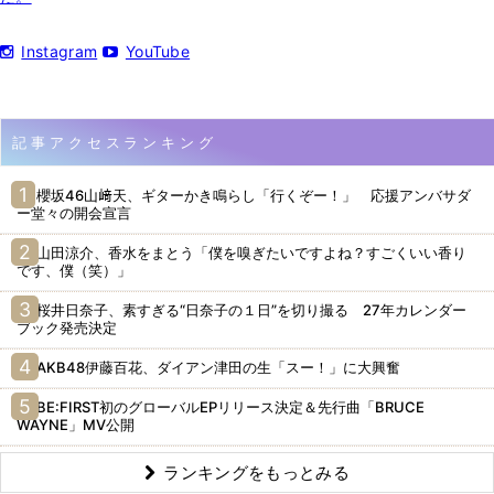
Instagram
YouTube
記事アクセスランキング
櫻坂46山﨑天、ギターかき鳴らし「行くぞー！」 応援アンバサダ
ー堂々の開会宣言
山田涼介、香水をまとう「僕を嗅ぎたいですよね？すごくいい香り
です、僕（笑）」
桜井日奈子、素すぎる“日奈子の１日”を切り撮る 27年カレンダー
ブック発売決定
AKB48伊藤百花、ダイアン津田の生「スー！」に大興奮
BE:FIRST初のグローバルEPリリース決定＆先行曲「BRUCE
WAYNE」MV公開
ランキングをもっとみる