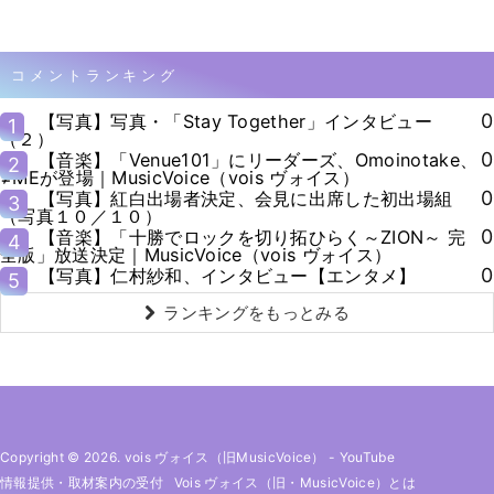
コメントランキング
0
【写真】写真・「Stay Together」インタビュー
1
（２）
0
【音楽】「Venue101」にリーダーズ、Omoinotake、
2
≠MEが登場｜MusicVoice（vois ヴォイス）
0
【写真】紅白出場者決定、会見に出席した初出場組
3
（写真１０／１０）
0
【音楽】「十勝でロックを切り拓ひらく～ZION～ 完
4
全版」放送決定｜MusicVoice（vois ヴォイス）
0
【写真】仁村紗和、インタビュー【エンタメ】
5
ランキングをもっとみる
Copyright © 2026. vois ヴォイス（旧MusicVoice）
-
YouTube
情報提供・取材案内の受付
Vois ヴォイス（旧・MusicVoice）とは