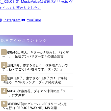
◯25.08.01 MusicVoiceは媒体名が「vois ヴ
ォイス」に変わりました。
Instagram
YouTube
記事アクセスランキング
櫻坂46山﨑天、ギターかき鳴らし「行くぞ
ー！」 応援アンバサダー堂々の開会宣言
山田涼介、香水をまとう「僕を嗅ぎたいで
すよね？すごくいい香りです、僕（笑）」
桜井日奈子、素すぎる“日奈子の１日”を切
り撮る 27年カレンダーブック発売決定
AKB48伊藤百花、ダイアン津田の生「ス
ー！」に大興奮
BE:FIRST初のグローバルEPリリース決定
＆先行曲「BRUCE WAYNE」MV公開