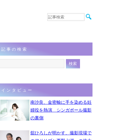
音楽
エンタメ
インタビュー
動画
記事の検索
連載
フォト
インタビュー
南沙良、金密輸に手を染める妊
婦役を熱演 シンガポール撮影
の裏側
舘ひろしが明かす、撮影現場で