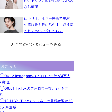
のアドリブと西野七瀬への絶大
な信頼感
山下リオ、ホラー映画で主演
心霊現象も役に活かす「取り憑
かれてもいい役だから」
全てのインタビューをみる
お知らせ
◯06.12 Instagramのフォロワー数が4万人
を突破。
◯06.01 TikTokのフォロワー数が2万を突
破。
◯10.11 YouTubeチャンネルの登録者数が20
万人を達成！