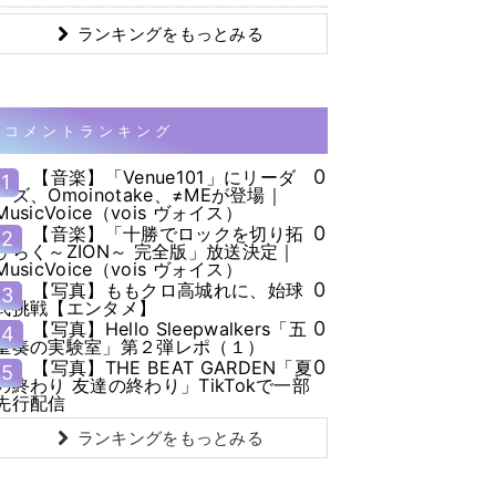
ランキングをもっとみる
コメントランキング
0
【音楽】「Venue101」にリーダ
1
ーズ、Omoinotake、≠MEが登場｜
MusicVoice（vois ヴォイス）
0
【音楽】「十勝でロックを切り拓
2
ひらく～ZION～ 完全版」放送決定｜
MusicVoice（vois ヴォイス）
0
【写真】ももクロ高城れに、始球
3
式挑戦【エンタメ】
0
【写真】Hello Sleepwalkers「五
4
重奏の実験室」第２弾レポ（１）
0
【写真】THE BEAT GARDEN「夏
5
の終わり 友達の終わり」TikTokで一部
先行配信
ランキングをもっとみる