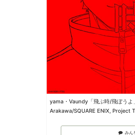
yama・Vaundy「飛ぶ時/飛ぼ
Arakawa/SQUARE ENIX, Project 
みん