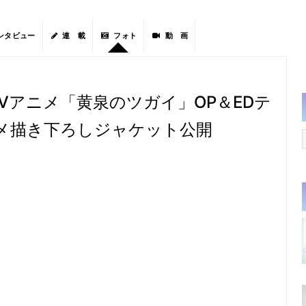
ンタビュー
連 載
フォト
動 画
TVアニメ「黄泉のツガイ」OP＆EDテ
メ描き下ろしジャケット公開