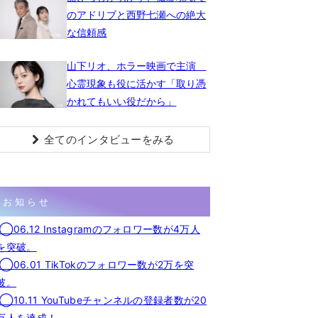
のアドリブと西野七瀬への絶大
な信頼感
山下リオ、ホラー映画で主演
心霊現象も役に活かす「取り憑
かれてもいい役だから」
全てのインタビューをみる
お知らせ
◯06.12 Instagramのフォロワー数が4万人
を突破。
◯06.01 TikTokのフォロワー数が2万を突
破。
◯10.11 YouTubeチャンネルの登録者数が20
万人を達成！