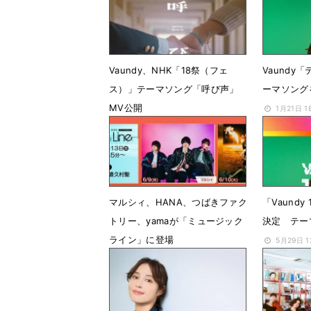
Vaundy、NHK「18祭（フェ
Vaundy
ス）」テーマソング「呼び声」
ーマソング
MV公開
1月21日 1
3月16日 06時00分
マルシィ、HANA、つばきファク
「Vaund
トリー、yamaが「ミュージック
決定 テー
ライン」に登場
5月29日 
6月9日 16時43分