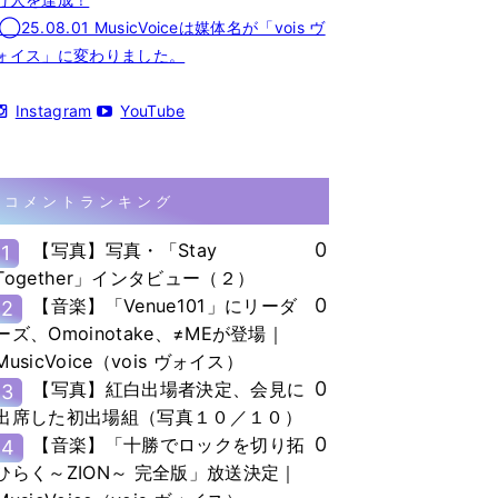
◯25.08.01 MusicVoiceは媒体名が「vois ヴ
ォイス」に変わりました。
Instagram
YouTube
コメントランキング
0
【写真】写真・「Stay
1
Together」インタビュー（２）
0
【音楽】「Venue101」にリーダ
2
ーズ、Omoinotake、≠MEが登場｜
MusicVoice（vois ヴォイス）
0
【写真】紅白出場者決定、会見に
3
出席した初出場組（写真１０／１０）
0
【音楽】「十勝でロックを切り拓
4
ひらく～ZION～ 完全版」放送決定｜