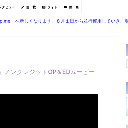
ンタビュー
連 載
フォト
動 画
sjp.me」へ新しくなります。８月１日から並行運用していき
」ノンクレジットOP＆EDムービー