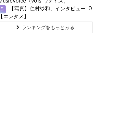
MusicVoice（vois ヴォイス）
0
【写真】仁村紗和、インタビュー
5
【エンタメ】
ランキングをもっとみる