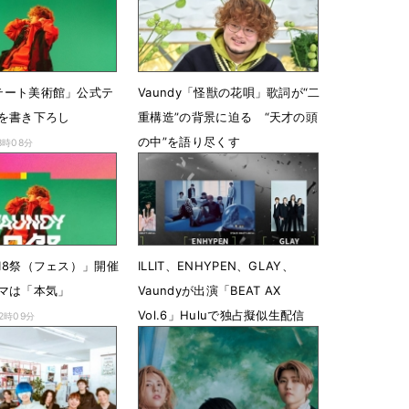
「テート美術館」公式テ
Vaundy「怪獣の花唄」歌詞が“二
を書き下ろし
重構造”の背景に迫る “天才の頭
の中”を語り尽くす
8時08分
12月12日 18時22分
y 18祭（フェス）」開催
ILLIT、ENHYPEN、GLAY、
マは「本気」
Vaundyが出演「BEAT AX
Vol.6」Huluで独占擬似生配信
12時09分
3月12日 23時12分