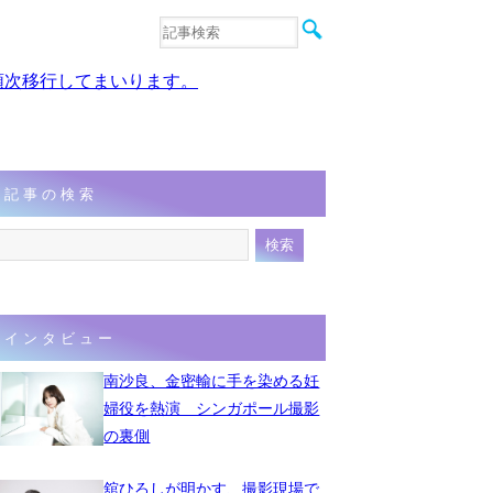
音楽
エンタメ
、順次移行してまいります。
インタビュー
動画
連載
フォト
記事の検索
インタビュー
南沙良、金密輸に手を染める妊
婦役を熱演 シンガポール撮影
の裏側
舘ひろしが明かす、撮影現場で