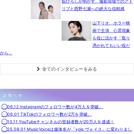
舘ひろしが明かす、撮影現場でのアド
リブと西野七瀬への絶大な信頼感
山下リオ、ホラー映
画で主演 心霊現象
も役に活かす「取り
憑かれてもいい役だ
から」
全てのインタビューをみる
お知らせ
◯06.12 Instagramのフォロワー数が4万人を突破。
◯06.01 TikTokのフォロワー数が2万を突破。
◯10.11 YouTubeチャンネルの登録者数が20万人を達成！
◯25.08.01 MusicVoiceは媒体名が「vois ヴォイス」に変わりまし