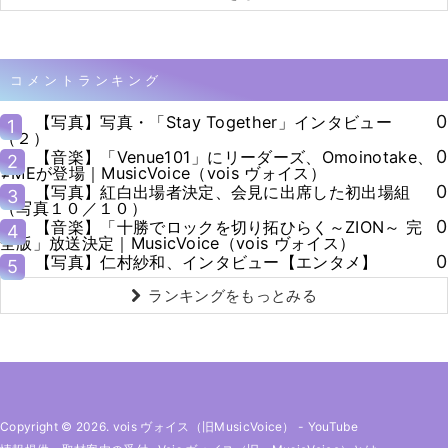
コメントランキング
0
【写真】写真・「Stay Together」インタビュー
1
（２）
0
【音楽】「Venue101」にリーダーズ、Omoinotake、
2
≠MEが登場｜MusicVoice（vois ヴォイス）
0
【写真】紅白出場者決定、会見に出席した初出場組
3
（写真１０／１０）
0
【音楽】「十勝でロックを切り拓ひらく～ZION～ 完
4
全版」放送決定｜MusicVoice（vois ヴォイス）
0
【写真】仁村紗和、インタビュー【エンタメ】
5
ランキングをもっとみる
Copyright © 2026. vois ヴォイス（旧MusicVoice）
-
YouTube