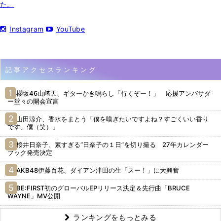
た。
Instagram
YouTube
記事アクセスランキング
櫻坂46山﨑天、ギターかき鳴らし「行くぞー！」 応援アンバサダ
ー堂々の開会宣言
山田涼介、香水をまとう「僕を嗅ぎたいですよね？すごくいい香り
です、僕（笑）」
桜井日奈子、素すぎる“日奈子の１日”を切り撮る 27年カレンダー
ブック発売決定
AKB48伊藤百花、ダイアン津田の生「スー！」に大興奮
BE:FIRST初のグローバルEPリリース決定＆先行曲「BRUCE
WAYNE」MV公開
ランキングをもっとみる