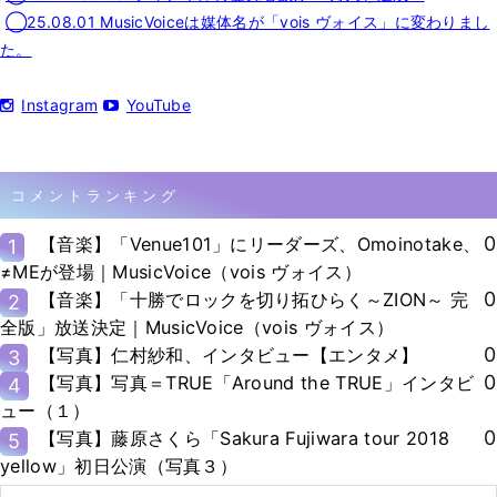
◯25.08.01 MusicVoiceは媒体名が「vois ヴォイス」に変わりまし
た。
Instagram
YouTube
コメントランキング
0
【音楽】「Venue101」にリーダーズ、Omoinotake、
1
≠MEが登場｜MusicVoice（vois ヴォイス）
0
【音楽】「十勝でロックを切り拓ひらく～ZION～ 完
2
全版」放送決定｜MusicVoice（vois ヴォイス）
0
【写真】仁村紗和、インタビュー【エンタメ】
3
0
【写真】写真＝TRUE「Around the TRUE」インタビ
4
ュー（１）
0
【写真】藤原さくら「Sakura Fujiwara tour 2018
5
yellow」初日公演（写真３）