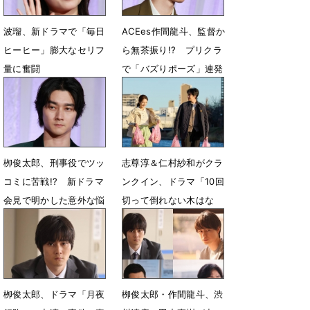
波瑠、新ドラマで「毎日
ACEes作間龍斗、監督か
ヒーヒー」膨大なセリフ
ら無茶振り!? プリクラ
量に奮闘
で「バズりポーズ」連発
4月1日 07時00分
4月1日 06時10分
栁俊太郎、刑事役でツッ
志尊淳＆仁村紗和がクラ
コミに苦戦!? 新ドラマ
ンクイン、ドラマ「10回
会見で明かした意外な悩
切って倒れない木はな
み
い」第１話場面カット公
開
4月1日 06時00分
3月16日 21時06分
栁俊太郎、ドラマ「月夜
栁俊太郎・作間龍斗、渋