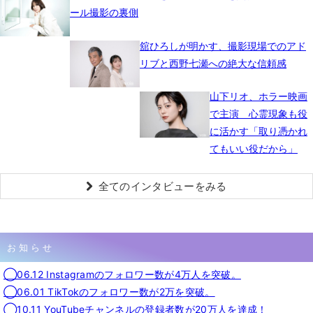
ール撮影の裏側
舘ひろしが明かす、撮影現場でのアド
リブと西野七瀬への絶大な信頼感
山下リオ、ホラー映画
で主演 心霊現象も役
に活かす「取り憑かれ
てもいい役だから」
全てのインタビューをみる
お知らせ
◯06.12 Instagramのフォロワー数が4万人を突破。
◯06.01 TikTokのフォロワー数が2万を突破。
◯10.11 YouTubeチャンネルの登録者数が20万人を達成！