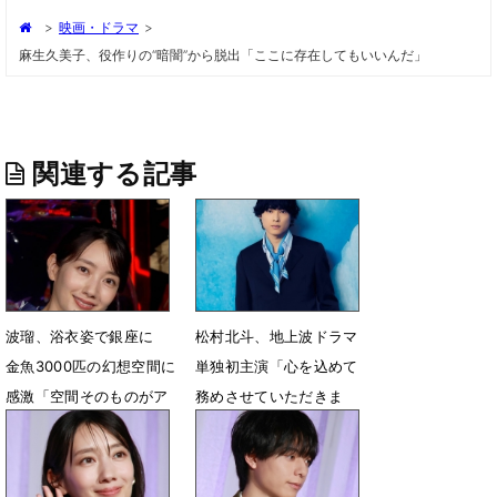
>
映画・ドラマ
>
麻生久美子、役作りの“暗闇”から脱出「ここに存在してもいいんだ」
関連する記事
波瑠、浴衣姿で銀座に
松村北斗、地上波ドラマ
金魚3000匹の幻想空間に
単独初主演「心を込めて
感激「空間そのものがア
務めさせていただきま
ート」
す」
6月25日 13時00分
4月26日 04時02分