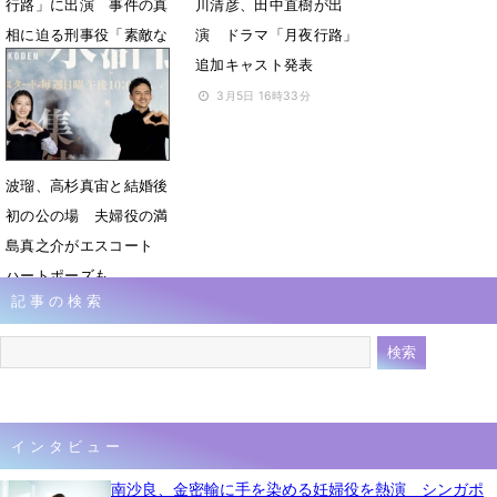
行路」に出演 事件の真
川清彦、田中直樹が出
相に迫る刑事役「素敵な
演 ドラマ「月夜行路」
役者さんと共演、とても
追加キャスト発表
楽しみ」
3月5日 16時33分
3月6日 07時00分
波瑠、高杉真宙と結婚後
初の公の場 夫婦役の満
島真之介がエスコート
ハートポーズも
記事の検索
2月12日 07時15分
インタビュー
南沙良、金密輸に手を染める妊婦役を熱演 シンガポ