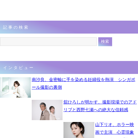
記事の検索
インタビュー
南沙良、金密輸に手を染める妊婦役を熱演 シンガポ
ール撮影の裏側
舘ひろしが明かす、撮影現場でのアド
リブと西野七瀬への絶大な信頼感
山下リオ、ホラー映
画で主演 心霊現象