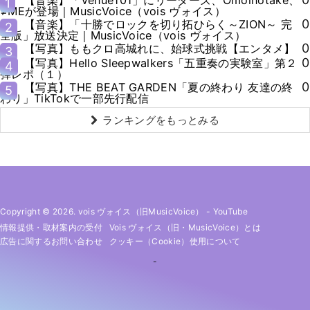
【音楽】「Venue101」にリーダーズ、Omoinotake、
1
≠MEが登場｜MusicVoice（vois ヴォイス）
0
【音楽】「十勝でロックを切り拓ひらく～ZION～ 完
2
全版」放送決定｜MusicVoice（vois ヴォイス）
0
【写真】ももクロ高城れに、始球式挑戦【エンタメ】
3
0
【写真】Hello Sleepwalkers「五重奏の実験室」第２
4
弾レポ（１）
0
【写真】THE BEAT GARDEN「夏の終わり 友達の終
5
わり」TikTokで一部先行配信
ランキングをもっとみる
Copyright © 2026. vois ヴォイス（旧MusicVoice）
-
YouTube
情報提供・取材案内の受付
Vois ヴォイス（旧・MusicVoice）とは
広告に関するお問い合わせ
クッキー（cookie）使用について
-