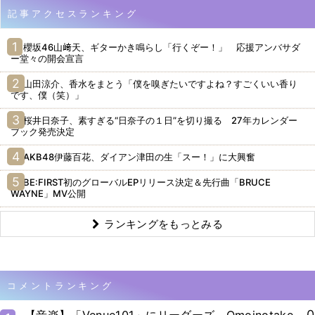
記事アクセスランキング
櫻坂46山﨑天、ギターかき鳴らし「行くぞー！」 応援アンバサダ
ー堂々の開会宣言
山田涼介、香水をまとう「僕を嗅ぎたいですよね？すごくいい香り
です、僕（笑）」
桜井日奈子、素すぎる“日奈子の１日”を切り撮る 27年カレンダー
ブック発売決定
AKB48伊藤百花、ダイアン津田の生「スー！」に大興奮
BE:FIRST初のグローバルEPリリース決定＆先行曲「BRUCE
WAYNE」MV公開
ランキングをもっとみる
コメントランキング
0