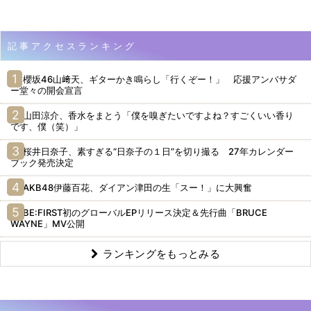
記事アクセスランキング
櫻坂46山﨑天、ギターかき鳴らし「行くぞー！」 応援アンバサダ
ー堂々の開会宣言
山田涼介、香水をまとう「僕を嗅ぎたいですよね？すごくいい香り
です、僕（笑）」
桜井日奈子、素すぎる“日奈子の１日”を切り撮る 27年カレンダー
ブック発売決定
AKB48伊藤百花、ダイアン津田の生「スー！」に大興奮
BE:FIRST初のグローバルEPリリース決定＆先行曲「BRUCE
WAYNE」MV公開
ランキングをもっとみる