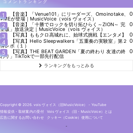
コメントランキング
0
【音楽】「Venue101」にリーダーズ、Omoinotake、
1
≠MEが登場｜MusicVoice（vois ヴォイス）
0
【音楽】「十勝でロックを切り拓ひらく～ZION～ 完
2
全版」放送決定｜MusicVoice（vois ヴォイス）
0
【写真】ももクロ高城れに、始球式挑戦【エンタメ】
3
0
【写真】Hello Sleepwalkers「五重奏の実験室」第２
4
弾レポ（１）
0
【写真】THE BEAT GARDEN「夏の終わり 友達の終
5
わり」TikTokで一部先行配信
ランキングをもっとみる
Copyright © 2026. vois ヴォイス（旧MusicVoice）
-
YouTube
情報提供・取材案内の受付
Vois ヴォイス（旧・MusicVoice）とは
広告に関するお問い合わせ
クッキー（cookie）使用について
-