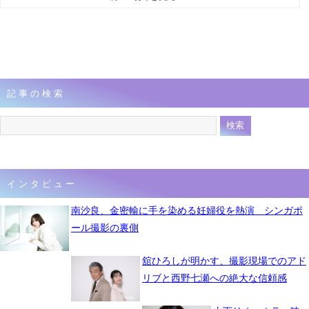
記事の検索
インタビュー
南沙良、金密輸に手を染める妊婦役を熱演 シンガポ
ール撮影の裏側
舘ひろしが明かす、撮影現場でのアド
リブと西野七瀬への絶大な信頼感