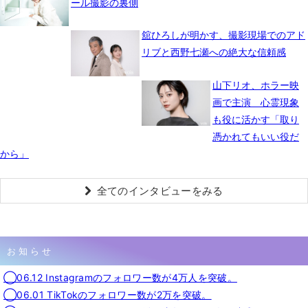
ール撮影の裏側
舘ひろしが明かす、撮影現場でのアド
リブと西野七瀬への絶大な信頼感
山下リオ、ホラー映
画で主演 心霊現象
も役に活かす「取り
憑かれてもいい役だ
から」
全てのインタビューをみる
お知らせ
◯06.12 Instagramのフォロワー数が4万人を突破。
◯06.01 TikTokのフォロワー数が2万を突破。