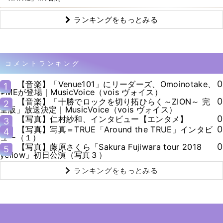
ランキングをもっとみる
コメントランキング
0
【音楽】「Venue101」にリーダーズ、Omoinotake、
1
≠MEが登場｜MusicVoice（vois ヴォイス）
0
【音楽】「十勝でロックを切り拓ひらく～ZION～ 完
2
全版」放送決定｜MusicVoice（vois ヴォイス）
0
【写真】仁村紗和、インタビュー【エンタメ】
3
0
【写真】写真＝TRUE「Around the TRUE」インタビ
4
ュー（１）
0
【写真】藤原さくら「Sakura Fujiwara tour 2018
5
yellow」初日公演（写真３）
ランキングをもっとみる