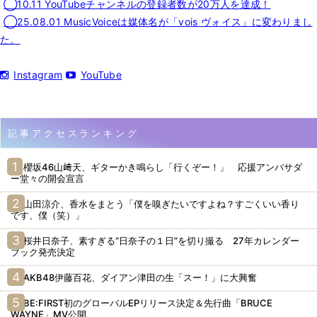
◯10.11 YouTubeチャンネルの登録者数が20万人を達成！
◯25.08.01 MusicVoiceは媒体名が「vois ヴォイス」に変わりまし
た。
Instagram
YouTube
記事アクセスランキング
櫻坂46山﨑天、ギターかき鳴らし「行くぞー！」 応援アンバサダ
ー堂々の開会宣言
山田涼介、香水をまとう「僕を嗅ぎたいですよね？すごくいい香り
です、僕（笑）」
桜井日奈子、素すぎる“日奈子の１日”を切り撮る 27年カレンダー
ブック発売決定
AKB48伊藤百花、ダイアン津田の生「スー！」に大興奮
BE:FIRST初のグローバルEPリリース決定＆先行曲「BRUCE
WAYNE」MV公開