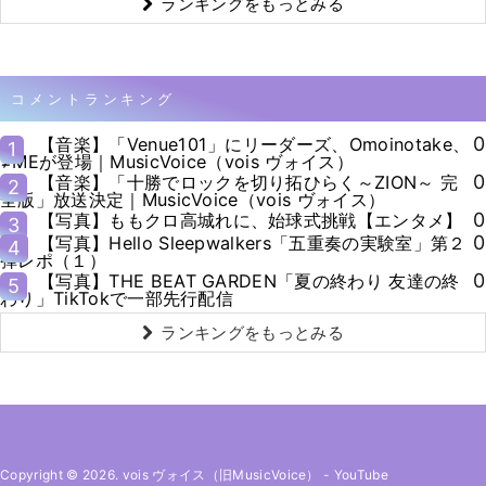
ランキングをもっとみる
コメントランキング
0
【音楽】「Venue101」にリーダーズ、Omoinotake、
1
≠MEが登場｜MusicVoice（vois ヴォイス）
0
【音楽】「十勝でロックを切り拓ひらく～ZION～ 完
2
全版」放送決定｜MusicVoice（vois ヴォイス）
0
【写真】ももクロ高城れに、始球式挑戦【エンタメ】
3
0
【写真】Hello Sleepwalkers「五重奏の実験室」第２
4
弾レポ（１）
0
【写真】THE BEAT GARDEN「夏の終わり 友達の終
5
わり」TikTokで一部先行配信
ランキングをもっとみる
Copyright © 2026. vois ヴォイス（旧MusicVoice）
-
YouTube