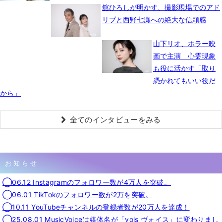
舘ひろしが明かす、撮影現場でのアド
リブと西野七瀬への絶大な信頼感
山下リオ、ホラー映
画で主演 心霊現象
も役に活かす「取り
憑かれてもいい役だ
から」
全てのインタビューをみる
お知らせ
◯06.12 Instagramのフォロワー数が4万人を突破。
◯06.01 TikTokのフォロワー数が2万を突破。
◯10.11 YouTubeチャンネルの登録者数が20万人を達成！
◯25.08.01 MusicVoiceは媒体名が「vois ヴォイス」に変わりまし