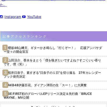
た。
Instagram
YouTube
記事アクセスランキング
櫻坂46山﨑天、ギターかき鳴らし「行くぞー！」 応援アンバサダ
ー堂々の開会宣言
山田涼介、香水をまとう「僕を嗅ぎたいですよね？すごくいい香り
です、僕（笑）」
桜井日奈子、素すぎる“日奈子の１日”を切り撮る 27年カレンダー
ブック発売決定
AKB48伊藤百花、ダイアン津田の生「スー！」に大興奮
BE:FIRST初のグローバルEPリリース決定＆先行曲「BRUCE
WAYNE」MV公開