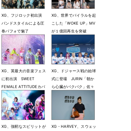
XG、フジロック初出演
XG、世界でバイラルを起
バンドスタイルによる圧
こした「WOKE UP」MV
巻パフォで魅了
が１億回再生を突破
7月27日 17時05分
7月17日 12時05分
XG、英最大の音楽フェス
XG、ドジャース戦の始球
に初出演 SWEET
式に登場 JURIN「朝か
FEMALE ATTITUDEカバ
ら心臓がバクバク」佐々
ーをサプライズ披露
木朗希選手に華麗な投球
を披露
6月8日 17時50分
6月1日 17時54分
XG、強靭なスピリットが
XG・HARVEY、スウェッ