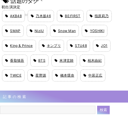
話題のタグ
初出演決定
4月30日 07時00分
AKB48
乃木坂46
BE:FIRST
指原莉乃
SMAP
NiziU
Snow Man
YOSHIKI
King & Prince
キンプリ
STU48
JO1
香取慎吾
BTS
米津玄師
柏木由紀
TWICE
星野源
橋本環奈
中居正広
記事の検索