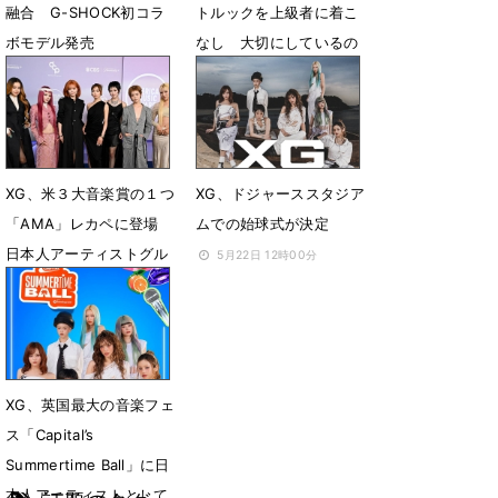
融合 G-SHOCK初コラ
トルックを上級者に着こ
ボモデル発売
なし 大切にしているの
は「個性」
5月29日 07時00分
5月26日 16時54分
XG、米３大音楽賞の１つ
XG、ドジャーススタジア
「AMA」レカペに登場
ムでの始球式が決定
日本人アーティストグル
5月22日 12時00分
ープ史上初の快挙
5月26日 16時02分
XG、英国最大の音楽フェ
ス「Capital’s
Summertime Ball」に日
本人アーティストとして