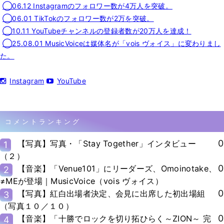
◯06.12 Instagramのフォロワー数が4万人を突破。
◯06.01 TikTokのフォロワー数が2万を突破。
◯10.11 YouTubeチャンネルの登録者数が20万人を達成！
◯25.08.01 MusicVoiceは媒体名が「vois ヴォイス」に変わりまし
た。
Instagram
YouTube
コメントランキング
0
【写真】写真・「Stay Together」インタビュー
1
（２）
0
【音楽】「Venue101」にリーダーズ、Omoinotake、
2
≠MEが登場｜MusicVoice（vois ヴォイス）
0
【写真】紅白出場者決定、会見に出席した初出場組
3
（写真１０／１０）
0
【音楽】「十勝でロックを切り拓ひらく～ZION～ 完
4