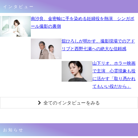
インタビュー
南沙良、金密輸に手を染める妊婦役を熱演 シンガポ
ール撮影の裏側
舘ひろしが明かす、撮影現場でのアド
リブと西野七瀬への絶大な信頼感
山下リオ、ホラー映画
で主演 心霊現象も役
に活かす「取り憑かれ
てもいい役だから」
全てのインタビューをみる
お知らせ