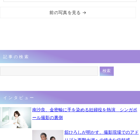
前の写真を見る →
記事の検索
インタビュー
南沙良、金密輸に手を染める妊婦役を熱演 シンガポ
ール撮影の裏側
舘ひろしが明かす、撮影現場でのアド
リブと西野七瀬への絶大な信頼感