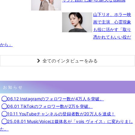
山下リオ、ホラー映
画で主演 心霊現象
も役に活かす「取り
憑かれてもいい役だ
から」
全てのインタビューをみる
お知らせ
◯06.12 Instagramのフォロワー数が4万人を突破。
◯06.01 TikTokのフォロワー数が2万を突破。
◯10.11 YouTubeチャンネルの登録者数が20万人を達成！
◯25.08.01 MusicVoiceは媒体名が「vois ヴォイス」に変わりまし
た。