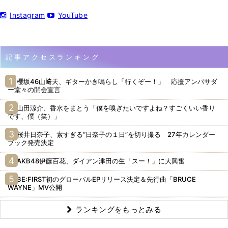
Instagram
YouTube
記事アクセスランキング
櫻坂46山﨑天、ギターかき鳴らし「行くぞー！」 応援アンバサダ
ー堂々の開会宣言
山田涼介、香水をまとう「僕を嗅ぎたいですよね？すごくいい香り
です、僕（笑）」
桜井日奈子、素すぎる“日奈子の１日”を切り撮る 27年カレンダー
ブック発売決定
AKB48伊藤百花、ダイアン津田の生「スー！」に大興奮
BE:FIRST初のグローバルEPリリース決定＆先行曲「BRUCE
WAYNE」MV公開
ランキングをもっとみる