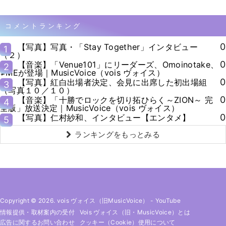
コメントランキング
0
【写真】写真・「Stay Together」インタビュー
1
（２）
0
【音楽】「Venue101」にリーダーズ、Omoinotake、
2
≠MEが登場｜MusicVoice（vois ヴォイス）
0
【写真】紅白出場者決定、会見に出席した初出場組
3
（写真１０／１０）
0
【音楽】「十勝でロックを切り拓ひらく～ZION～ 完
4
全版」放送決定｜MusicVoice（vois ヴォイス）
0
【写真】仁村紗和、インタビュー【エンタメ】
5
ランキングをもっとみる
Copyright © 2026. vois ヴォイス（旧MusicVoice）
-
YouTube
情報提供・取材案内の受付
Vois ヴォイス（旧・MusicVoice）とは
広告に関するお問い合わせ
クッキー（cookie）使用について