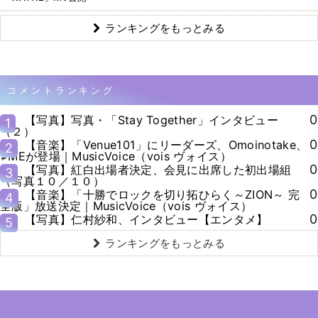
ランキングをもっとみる
コメントランキング
0
【写真】写真・「Stay Together」インタビュー
1
（２）
0
【音楽】「Venue101」にリーダーズ、Omoinotake、
2
≠MEが登場｜MusicVoice（vois ヴォイス）
0
【写真】紅白出場者決定、会見に出席した初出場組
3
（写真１０／１０）
0
【音楽】「十勝でロックを切り拓ひらく～ZION～ 完
4
全版」放送決定｜MusicVoice（vois ヴォイス）
0
【写真】仁村紗和、インタビュー【エンタメ】
5
ランキングをもっとみる