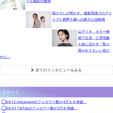
ール撮影の裏側
舘ひろしが明かす、撮影現場でのアド
リブと西野七瀬への絶大な信頼感
山下リオ、ホラー映
画で主演 心霊現象
も役に活かす「取り
憑かれてもいい役だ
から」
全てのインタビューをみる
お知らせ
◯06.12 Instagramのフォロワー数が4万人を突破。
◯06.01 TikTokのフォロワー数が2万を突破。