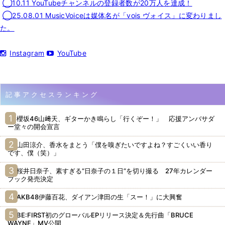
◯10.11 YouTubeチャンネルの登録者数が20万人を達成！
◯25.08.01 MusicVoiceは媒体名が「vois ヴォイス」に変わりまし
た。
Instagram
YouTube
記事アクセスランキング
櫻坂46山﨑天、ギターかき鳴らし「行くぞー！」 応援アンバサダ
ー堂々の開会宣言
山田涼介、香水をまとう「僕を嗅ぎたいですよね？すごくいい香り
です、僕（笑）」
桜井日奈子、素すぎる“日奈子の１日”を切り撮る 27年カレンダー
ブック発売決定
AKB48伊藤百花、ダイアン津田の生「スー！」に大興奮
BE:FIRST初のグローバルEPリリース決定＆先行曲「BRUCE
WAYNE」MV公開